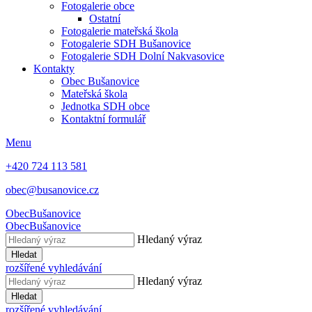
Fotogalerie obce
Ostatní
Fotogalerie mateřská škola
Fotogalerie SDH Bušanovice
Fotogalerie SDH Dolní Nakvasovice
Kontakty
Obec Bušanovice
Mateřská škola
Jednotka SDH obce
Kontaktní formulář
Menu
+420 724 113 581
obec@busanovice.cz
Obec
Bušanovice
Obec
Bušanovice
Hledaný výraz
Hledat
rozšířené vyhledávání
Hledaný výraz
Hledat
rozšířené vyhledávání