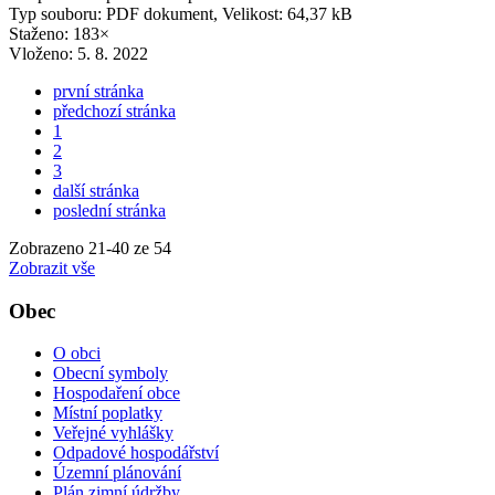
Typ souboru: PDF dokument, Velikost: 64,37 kB
Staženo: 183×
Vloženo:
5. 8. 2022
první stránka
předchozí stránka
1
2
3
další stránka
poslední stránka
Zobrazeno
21
-
40
ze 54
Zobrazit vše
Obec
O obci
Obecní symboly
Hospodaření obce
Místní poplatky
Veřejné vyhlášky
Odpadové hospodářství
Územní plánování
Plán zimní údržby