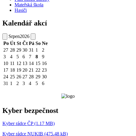
Mateřská škola
Hasiči
Kalendář akcí
Srpen
2026
Po
Út
St
Čt
Pá
So
Ne
27
28
29
30
31
1
2
3
4
5
6
7
8
9
10
11
12
13
14
15
16
17
18
19
20
21
22
23
24
25
26
27
28
29
30
31
1
2
3
4
5
6
Kyber bezpečnost
Kyber rádce ČP (1.17 MB)
Kyber rádce NUKIB (475.48 kB)