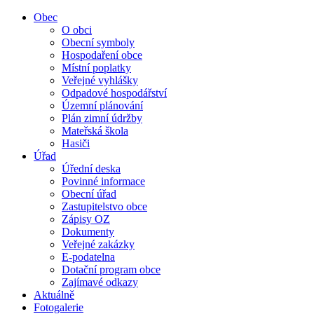
Obec
O obci
Obecní symboly
Hospodaření obce
Místní poplatky
Veřejné vyhlášky
Odpadové hospodářství
Územní plánování
Plán zimní údržby
Mateřská škola
Hasiči
Úřad
Úřední deska
Povinné informace
Obecní úřad
Zastupitelstvo obce
Zápisy OZ
Dokumenty
Veřejné zakázky
E-podatelna
Dotační program obce
Zajímavé odkazy
Aktuálně
Fotogalerie