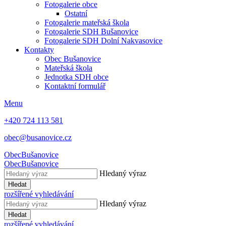
Fotogalerie obce
Ostatní
Fotogalerie mateřská škola
Fotogalerie SDH Bušanovice
Fotogalerie SDH Dolní Nakvasovice
Kontakty
Obec Bušanovice
Mateřská škola
Jednotka SDH obce
Kontaktní formulář
Menu
+420 724 113 581
obec@busanovice.cz
Obec
Bušanovice
Obec
Bušanovice
Hledaný výraz
Hledat
rozšířené vyhledávání
Hledaný výraz
Hledat
rozšířené vyhledávání