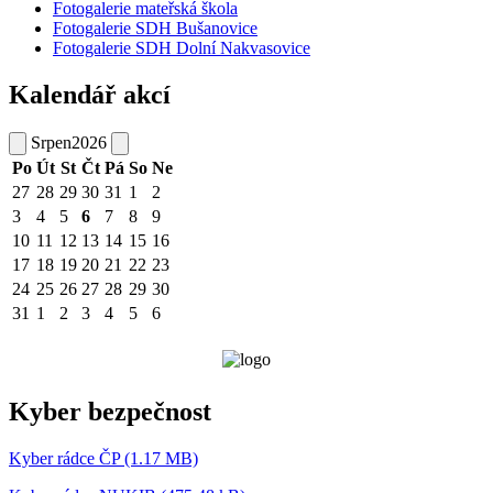
Fotogalerie mateřská škola
Fotogalerie SDH Bušanovice
Fotogalerie SDH Dolní Nakvasovice
Kalendář akcí
Srpen
2026
Po
Út
St
Čt
Pá
So
Ne
27
28
29
30
31
1
2
3
4
5
6
7
8
9
10
11
12
13
14
15
16
17
18
19
20
21
22
23
24
25
26
27
28
29
30
31
1
2
3
4
5
6
Kyber bezpečnost
Kyber rádce ČP (1.17 MB)