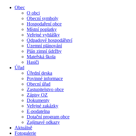
Obec
O obci
Obecní symboly
Hospodaření obce
Místní poplatky
Veřejné vyhlášky
Odpadové hospodářství
Územní plánování
Plán zimní údržby
Mateřská škola
Hasiči
Úřad
Úřední deska
Povinné informace
Obecní úřad
Zastupitelstvo obce
Zápisy OZ
Dokumenty
Veřejné zakázky
E-podatelna
Dotační program obce
Zajímavé odkazy
Aktuálně
Fotogalerie