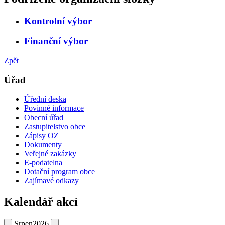
Kontrolní výbor
Finanční výbor
Zpět
Úřad
Úřední deska
Povinné informace
Obecní úřad
Zastupitelstvo obce
Zápisy OZ
Dokumenty
Veřejné zakázky
E-podatelna
Dotační program obce
Zajímavé odkazy
Kalendář akcí
Srpen
2026