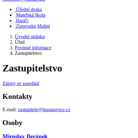
Úřední deska
Mateřská škola
Hasiči
Zpravodaj Maliní
Úvodní stránka
Úřad
Povinné informace
Zastupitelstvo
Zastupitelstvo
Zápisy ze zasedání
Kontakty
E-mail:
zastupitele@busanovice.cz
Osoby
Miroslav Beránek