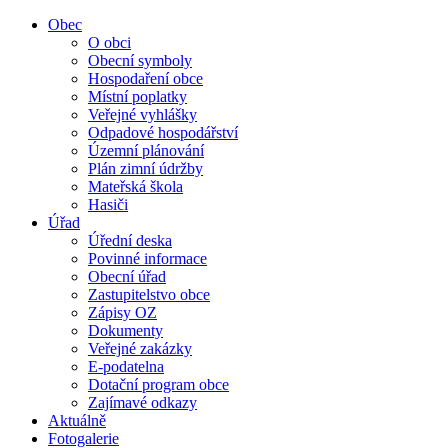
Obec
O obci
Obecní symboly
Hospodaření obce
Místní poplatky
Veřejné vyhlášky
Odpadové hospodářství
Územní plánování
Plán zimní údržby
Mateřská škola
Hasiči
Úřad
Úřední deska
Povinné informace
Obecní úřad
Zastupitelstvo obce
Zápisy OZ
Dokumenty
Veřejné zakázky
E-podatelna
Dotační program obce
Zajímavé odkazy
Aktuálně
Fotogalerie