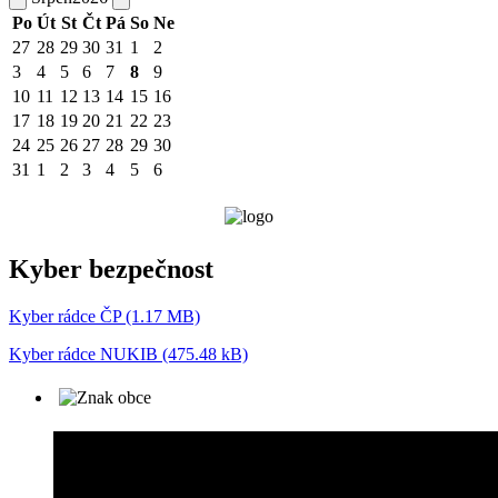
Po
Út
St
Čt
Pá
So
Ne
27
28
29
30
31
1
2
3
4
5
6
7
8
9
10
11
12
13
14
15
16
17
18
19
20
21
22
23
24
25
26
27
28
29
30
31
1
2
3
4
5
6
Kyber bezpečnost
Kyber rádce ČP (1.17 MB)
Kyber rádce NUKIB (475.48 kB)