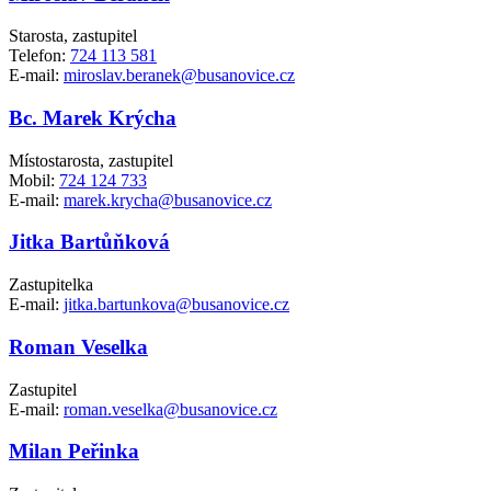
Starosta, zastupitel
Telefon:
724 113 581
E-mail:
miroslav.beranek@busanovice.cz
Bc. Marek Krýcha
Místostarosta, zastupitel
Mobil:
724 124 733
E-mail:
marek.krycha@busanovice.cz
Jitka Bartůňková
Zastupitelka
E-mail:
jitka.bartunkova@busanovice.cz
Roman Veselka
Zastupitel
E-mail:
roman.veselka@busanovice.cz
Milan Peřinka