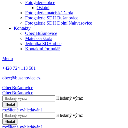
Fotogalerie obce
Ostatní
Fotogalerie mateřská škola
Fotogalerie SDH Bušanovice
Fotogalerie SDH Dolní Nakvasovice
Kontakty
Obec Bušanovice
Mateřská škola
Jednotka SDH obce
Kontaktní formulář
Menu
+420 724 113 581
obec@busanovice.cz
Obec
Bušanovice
Obec
Bušanovice
Hledaný výraz
Hledat
rozšířené vyhledávání
Hledaný výraz
Hledat
rozšířené vyhledávání