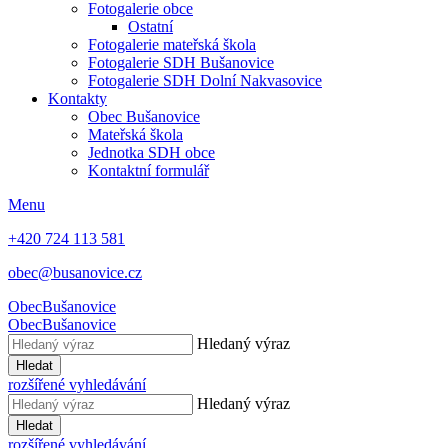
Fotogalerie obce
Ostatní
Fotogalerie mateřská škola
Fotogalerie SDH Bušanovice
Fotogalerie SDH Dolní Nakvasovice
Kontakty
Obec Bušanovice
Mateřská škola
Jednotka SDH obce
Kontaktní formulář
Menu
+420 724 113 581
obec@busanovice.cz
Obec
Bušanovice
Obec
Bušanovice
Hledaný výraz
Hledat
rozšířené vyhledávání
Hledaný výraz
Hledat
rozšířené vyhledávání