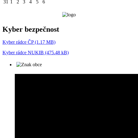
31
1
2
3
4
5
6
Kyber bezpečnost
Kyber rádce ČP (1.17 MB)
Kyber rádce NUKIB (475.48 kB)