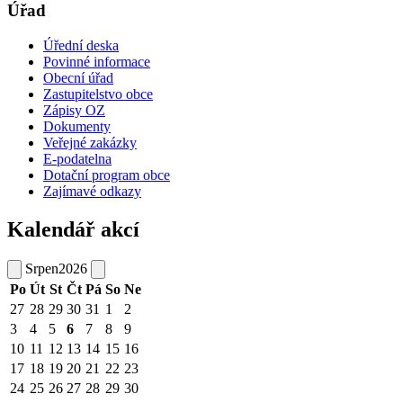
Úřad
Úřední deska
Povinné informace
Obecní úřad
Zastupitelstvo obce
Zápisy OZ
Dokumenty
Veřejné zakázky
E-podatelna
Dotační program obce
Zajímavé odkazy
Kalendář akcí
Srpen
2026
Po
Út
St
Čt
Pá
So
Ne
27
28
29
30
31
1
2
3
4
5
6
7
8
9
10
11
12
13
14
15
16
17
18
19
20
21
22
23
24
25
26
27
28
29
30