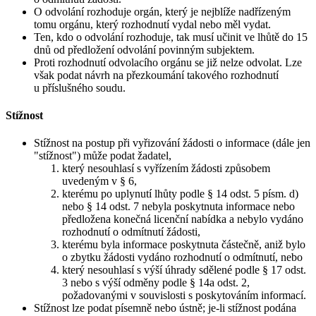
O odvolání rozhoduje orgán, který je nejblíže nadřízeným
tomu orgánu, který rozhodnutí vydal nebo měl vydat.
Ten, kdo o odvolání rozhoduje, tak musí učinit ve lhůtě do 15
dnů od předložení odvolání povinným subjektem.
Proti rozhodnutí odvolacího orgánu se již nelze odvolat. Lze
však podat návrh na přezkoumání takového rozhodnutí
u příslušného soudu.
Stížnost
Stížnost na postup při vyřizování žádosti o informace (dále jen
"stížnost") může podat žadatel,
který nesouhlasí s vyřízením žádosti způsobem
uvedeným v § 6,
kterému po uplynutí lhůty podle § 14 odst. 5 písm. d)
nebo § 14 odst. 7 nebyla poskytnuta informace nebo
předložena konečná licenční nabídka a nebylo vydáno
rozhodnutí o odmítnutí žádosti,
kterému byla informace poskytnuta částečně, aniž bylo
o zbytku žádosti vydáno rozhodnutí o odmítnutí, nebo
který nesouhlasí s výší úhrady sdělené podle § 17 odst.
3 nebo s výší odměny podle § 14a odst. 2,
požadovanými v souvislosti s poskytováním informací.
Stížnost lze podat písemně nebo ústně; je-li stížnost podána