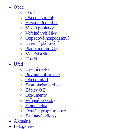
Obec
O obci
Obecní symboly
Hospodaření obce
Místní poplatky
Veřejné vyhlášky
Odpadové hospodářství
Územní plánování
Plán zimní údržby
Mateřská škola
Hasiči
Úřad
Úřední deska
Povinné informace
Obecní úřad
Zastupitelstvo obce
Zápisy OZ
Dokumenty
Veřejné zakázky
E-podatelna
Dotační program obce
Zajímavé odkazy
Aktuálně
Fotogalerie