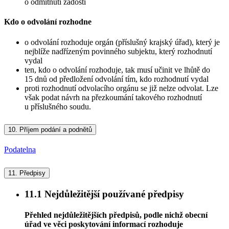
o odmítnutí žádosti
Kdo o odvolání rozhodne
o odvolání rozhoduje orgán (příslušný krajský úřad), který je
nejblíže nadřízeným povinného subjektu, který rozhodnutí
vydal
ten, kdo o odvolání rozhoduje, tak musí učinit ve lhůtě do
15 dnů od předložení odvolání tím, kdo rozhodnutí vydal
proti rozhodnutí odvolacího orgánu se již nelze odvolat. Lze
však podat návrh na přezkoumání takového rozhodnutí
u příslušného soudu.
10.
Příjem podání a podnětů
Podatelna
11.
Předpisy
11.1
Nejdůležitější používané předpisy
Přehled nejdůležitějších předpisů, podle nichž obecní
úřad ve věci poskytování informací rozhoduje