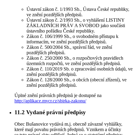
Ústavní zákon č. 1/1993 Sb., Ústava České republiky,
ve znění pozdějších předpisů.
Ústavní zákon č. 2/1993 Sb., o vyhlášení LISTINY
ZÁKLADNÍCH PRÁV A SVOBOD jako součásti
ústavního pořádku České republiky.
Zákon č. 106/1999 Sb., o svobodném přístupu k
informacím, ve znění pozdějších předpisů.
Zákon č. 500/2004 Sb., správní řád, ve znění
pozdějších předpisů.
Zákon č. 250/2000 Sb., o rozpočtových pravidlech
územních rozpočtů, ve znění pozdějších předpisů.
Zákon č. 110/2019 Sb. o zpracování osobních údajů, ve
znění pozdějších předpisů.
Zákon č. 128/2000 Sb., o obcích (obecní zřízení), ve
znění pozdějších předpisů.
Úplné znění právních předpisů je dostupné na
http://aplikace.mvcr.cz/sbirka-zakonu/
11.2
Vydané právní předpisy
Obec Bušanovice vydává m.j. obecně závazné vyhlášky,
které mají povahu právních předpisů. Vznikem a účinky
se tyto právní akty odlišují. Jedná se o statutární předpisy