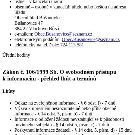
ústně – v kanceláři úřadu
písemně – osobně v kanceláři úřadu nebo poštou na adresu
úřadu
Obecní úřad Bušanovice
Bušanovice 47
384 22 Vlachovo Březí
e-mailem:
Obec.Busanovice@seznam.cz
elektronickým podáním:
Obec.Busanovice@seznam.cz
telefonicky na tel. čísle: 724 113 581
Úřední hodiny
Zákon č. 106/1999 Sb. O svobodném přístupu
k informacím - přehled lhůt a termínů
Lhůty
Odkaz na zveřejněnou informaci - § 6 odst. l) - 7 dnů
Výzva k upřesnění nesrozumitelné nebo příliš obecné
informace - § 14 odst. 5, písm. b) - 7 dnů
Informace o odložení žádosti nevztahující se k působnosti
povinného subjektu - § 14 odst.5, písm. c) - 7 dnů
Poskytnutí informace žadateli - § 14 odst. 5, písm. d) - 15 dnů