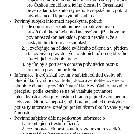
pro Českou republiku z jejího členství v Organizaci
Severoatlantické smlouvy nebo Evropské unii, pokud
původce nedal k poskytnutí souhlas.
Povinný subjekt informaci neposkytne, pokud:
jde o informaci vzniklou bez použití veřejných
prostředků, která byla předána osobou, jíž takovouto
povinnost zákon neukládá, pokud nesdělila, že s
poskytnutím informace souhlasí,
ji zveřejňuje na základě zvláštního zákona a v předem
stanovených pravidelných obdobích až do nejbližšího
následujícího období, nebo
by tím byla porušena ochrana práv třetích osob k
předmětu práva autorského.
Informace, které získal povinný subjekt od třetí osoby při
plnění úkolů v rámci kontrolní, dozorové, dohledové nebo
obdobné činnosti prováděné na základě zvláštního právního
předpisu, podle kterého se na ně vztahuje povinnost
mlčenlivosti anebo jiný postup chránící je před zveřejněním
nebo zneužitím, se neposkytují. Povinný subjekt poskytne
pouze ty informace, které při plnění těchto úkolů vznikly jeho
činností.
Povinné subjekty dále neposkytnou informace o
probíhajícím trestním řízení,
rozhodovací činnosti soudů, s výjimkou rozsudků,