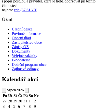
i popis postupů a pravidel, která je třeba dodržovat při těchto
činnostech.
najdete
zde (87.61 kB)
Úřad
Úřední deska
Povinné informace
Obecní úřad
Zastupitelstvo obce
Zápisy OZ
Dokumenty
Veřejné zakázky
E-podatelna
Dotační program obce
Zajímavé odkazy
Kalendář akcí
Srpen
2026
Po
Út
St
Čt
Pá
So
Ne
27
28
29
30
31
1
2
3
4
5
6
7
8
9