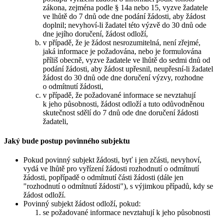
zákona, zejména podle § 14a nebo 15, vyzve žadatele
ve lhůtě do 7 dnů ode dne podání žádosti, aby žádost
doplnil; nevyhoví-li žadatel této výzvě do 30 dnů ode
dne jejího doručení, žádost odloží,
v případě, že je žádost nesrozumitelná, není zřejmé,
jaká informace je požadována, nebo je formulována
příliš obecně, vyzve žadatele ve lhůtě do sedmi dnů od
podání žádosti, aby žádost upřesnil, neupřesní-li žadatel
žádost do 30 dnů ode dne doručení výzvy, rozhodne
o odmítnutí žádosti,
v případě, že požadované informace se nevztahují
k jeho působnosti, žádost odloží a tuto odůvodněnou
skutečnost sdělí do 7 dnů ode dne doručení žádosti
žadateli,
Jaký bude postup povinného subjektu
Pokud povinný subjekt žádosti, byť i jen zčásti, nevyhoví,
vydá ve lhůtě pro vyřízení žádosti rozhodnutí o odmítnutí
žádosti, popřípadě o odmítnutí části žádosti (dále jen
"rozhodnutí o odmítnutí žádosti"), s výjimkou případů, kdy se
žádost odloží.
Povinný subjekt žádost odloží, pokud:
se požadované informace nevztahují k jeho působnosti