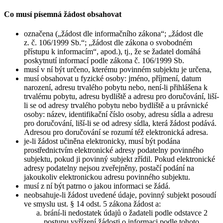
Co musí písemná žádost obsahovat
označena („žádost dle informačního zákona“; „žádost dle
z. č. 106/1999 Sb.“; „žádost dle zákona o svobodném
přístupu k informacím“, apod.), tj., že se žadatel domáhá
poskytnutí informací podle zákona č. 106/1999 Sb.
musí v ní být určeno, kterému povinném subjektu je určena,
musí obsahovat u fyzické osoby: jméno, příjmení, datum
narození, adresu trvalého pobytu nebo, není-li přihlášena k
trvalému pobytu, adresu bydliště a adresu pro doručování, liší-
li se od adresy trvalého pobytu nebo bydliště a u právnické
osoby: název, identifikační číslo osoby, adresu sídla a adresu
pro doručování, liší-li se od adresy sídla, která žádost podává.
Adresou pro doručování se rozumí též elektronická adresa.
je-li žádost učiněna elektronicky, musí být podána
prostřednictvím elektronické adresy podatelny povinného
subjektu, pokud ji povinný subjekt zřídil. Pokud elektronické
adresy podatelny nejsou zveřejněny, postačí podání na
jakoukoliv elektronickou adresu povinného subjektu.
musí z ní být patrno o jakou informaci se žádá.
neobsahuje-li žádost uvedené údaje, povinný subjekt posoudí
ve smyslu ust. § 14 odst. 5 zákona žádost a:
brání-li nedostatek údajů o žadateli podle odstavce 2
postupu vyřízení žádosti o informaci podle tohoto