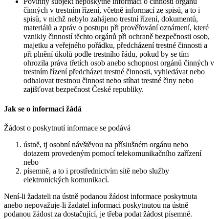
Povinný subjekt neposkytne informaci o činnosti orgánů
činných v trestním řízení, včetně informací ze spisů, a to i
spisů, v nichž nebylo zahájeno trestní řízení, dokumentů,
materiálů a zpráv o postupu při prověřování oznámení, které
vznikly činností těchto orgánů při ochraně bezpečnosti osob,
majetku a veřejného pořádku, předcházení trestné činnosti a
při plnění úkolů podle trestního řádu, pokud by se tím
ohrozila práva třetích osob anebo schopnost orgánů činných v
trestním řízení předcházet trestné činnosti, vyhledávat nebo
odhalovat trestnou činnost nebo stíhat trestné činy nebo
zajišťovat bezpečnost České republiky.
Jak se o informaci žádá
Žádost o poskytnutí informace se podává
ústně, tj osobní návštěvou na příslušném orgánu nebo
dotazem provedeným pomocí telekomunikačního zařízení
nebo
písemně, a to i prostřednictvím sítě nebo služby
elektronických komunikací.
Není-li žadateli na ústně podanou žádost informace poskytnuta
anebo nepovažuje-li žadatel informaci poskytnutou na ústně
podanou žádost za dostačující, je třeba podat žádost písemně.