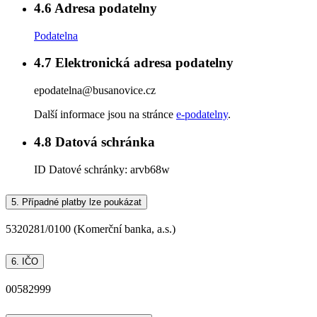
4.6
Adresa podatelny
Podatelna
4.7
Elektronická adresa podatelny
epodatelna@busanovice.cz
Další informace jsou na stránce
e-podatelny
.
4.8
Datová schránka
ID Datové schránky:
arvb68w
5.
Případné platby lze poukázat
5320281/0100 (Komerční banka, a.s.)
6.
IČO
00582999