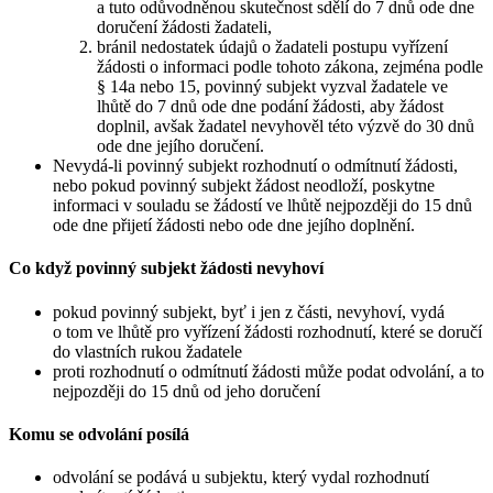
a tuto odůvodněnou skutečnost sdělí do 7 dnů ode dne
doručení žádosti žadateli,
bránil nedostatek údajů o žadateli postupu vyřízení
žádosti o informaci podle tohoto zákona, zejména podle
§ 14a nebo 15, povinný subjekt vyzval žadatele ve
lhůtě do 7 dnů ode dne podání žádosti, aby žádost
doplnil, avšak žadatel nevyhověl této výzvě do 30 dnů
ode dne jejího doručení.
Nevydá-li povinný subjekt rozhodnutí o odmítnutí žádosti,
nebo pokud povinný subjekt žádost neodloží, poskytne
informaci v souladu se žádostí ve lhůtě nejpozději do 15 dnů
ode dne přijetí žádosti nebo ode dne jejího doplnění.
Co když povinný subjekt žádosti nevyhoví
pokud povinný subjekt, byť i jen z části, nevyhoví, vydá
o tom ve lhůtě pro vyřízení žádosti rozhodnutí, které se doručí
do vlastních rukou žadatele
proti rozhodnutí o odmítnutí žádosti může podat odvolání, a to
nejpozději do 15 dnů od jeho doručení
Komu se odvolání posílá
odvolání se podává u subjektu, který vydal rozhodnutí