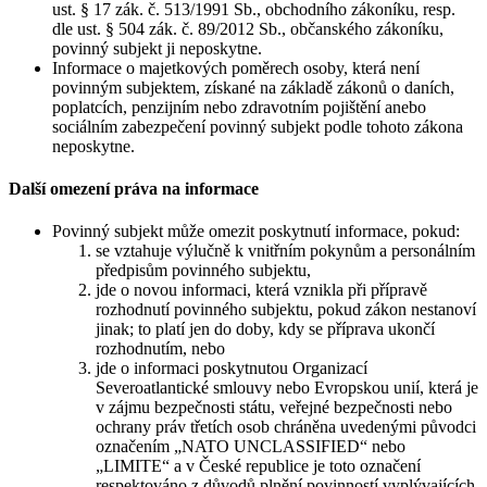
ust. § 17 zák. č. 513/1991 Sb., obchodního zákoníku, resp.
dle ust. § 504 zák. č. 89/2012 Sb., občanského zákoníku,
povinný subjekt ji neposkytne.
Informace o majetkových poměrech osoby, která není
povinným subjektem, získané na základě zákonů o daních,
poplatcích, penzijním nebo zdravotním pojištění anebo
sociálním zabezpečení povinný subjekt podle tohoto zákona
neposkytne.
Další omezení práva na informace
Povinný subjekt může omezit poskytnutí informace, pokud:
se vztahuje výlučně k vnitřním pokynům a personálním
předpisům povinného subjektu,
jde o novou informaci, která vznikla při přípravě
rozhodnutí povinného subjektu, pokud zákon nestanoví
jinak; to platí jen do doby, kdy se příprava ukončí
rozhodnutím, nebo
jde o informaci poskytnutou Organizací
Severoatlantické smlouvy nebo Evropskou unií, která je
v zájmu bezpečnosti státu, veřejné bezpečnosti nebo
ochrany práv třetích osob chráněna uvedenými původci
označením „NATO UNCLASSIFIED“ nebo
„LIMITE“ a v České republice je toto označení
respektováno z důvodů plnění povinností vyplývajících