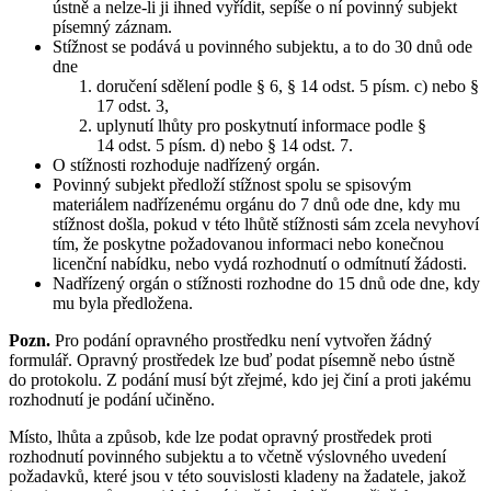
ústně a nelze-li ji ihned vyřídit, sepíše o ní povinný subjekt
písemný záznam.
Stížnost se podává u povinného subjektu, a to do 30 dnů ode
dne
doručení sdělení podle § 6, § 14 odst. 5 písm. c) nebo §
17 odst. 3,
uplynutí lhůty pro poskytnutí informace podle §
14 odst. 5 písm. d) nebo § 14 odst. 7.
O stížnosti rozhoduje nadřízený orgán.
Povinný subjekt předloží stížnost spolu se spisovým
materiálem nadřízenému orgánu do 7 dnů ode dne, kdy mu
stížnost došla, pokud v této lhůtě stížnosti sám zcela nevyhoví
tím, že poskytne požadovanou informaci nebo konečnou
licenční nabídku, nebo vydá rozhodnutí o odmítnutí žádosti.
Nadřízený orgán o stížnosti rozhodne do 15 dnů ode dne, kdy
mu byla předložena.
Pozn.
Pro podání opravného prostředku není vytvořen žádný
formulář. Opravný prostředek lze buď podat písemně nebo ústně
do protokolu. Z podání musí být zřejmé, kdo jej činí a proti jakému
rozhodnutí je podání učiněno.
Místo, lhůta a způsob, kde lze podat opravný prostředek proti
rozhodnutí povinného subjektu a to včetně výslovného uvedení
požadavků, které jsou v této souvislosti kladeny na žadatele, jakož