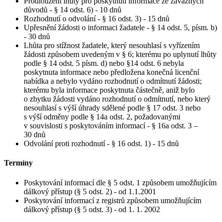
Prodloužení lhůty pro poskytnutí informace ze závažných
důvodů - § 14 odst. 6) - 10 dnů
Rozhodnutí o odvolání - § 16 odst. 3) - 15 dnů
Upřesnění žádosti o informaci žadatele - § 14 odst. 5, písm. b)
- 30 dnů
Lhůta pro stížnost žadatele, který nesouhlasí s vyřízením
žádosti způsobem uvedeným v § 6; kterému po uplynutí lhůty
podle § 14 odst. 5 písm. d) nebo §14 odst. 6 nebyla
poskytnuta informace nebo předložena konečná licenční
nabídka a nebylo vydáno rozhodnutí o odmítnutí žádosti;
kterému byla informace poskytnuta částečně, aniž bylo
o zbytku žádosti vydáno rozhodnutí o odmítnutí, nebo který
nesouhlasí s výší úhrady sdělené podle § 17 odst. 3 nebo
s výší odměny podle § 14a odst. 2, požadovanými
v souvislosti s poskytováním informací - § 16a odst. 3 –
30 dnů
Odvolání proti rozhodnutí - § 16 odst. 1) - 15 dnů
Termíny
Poskytování informací dle § 5 odst. 1 způsobem umožňujícím
dálkový přístup (§ 5 odst. 2) - od 1.1.2001
Poskytování informací z registrů způsobem umožňujícím
dálkový přístup (§ 5 odst. 3) - od 1. 1. 2002