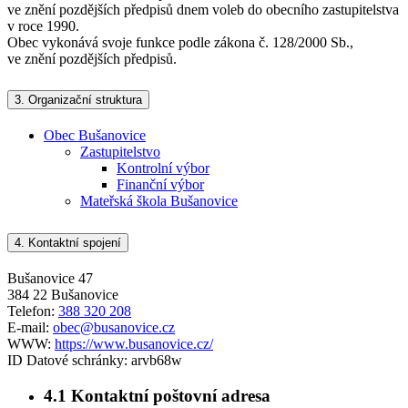
ve znění pozdějších předpisů dnem voleb do obecního zastupitelstva
v roce 1990.
Obec vykonává svoje funkce podle zákona č. 128/2000 Sb.,
ve znění pozdějších předpisů.
3.
Organizační struktura
Obec Bušanovice
Zastupitelstvo
Kontrolní výbor
Finanční výbor
Mateřská škola Bušanovice
4.
Kontaktní spojení
Bušanovice 47
384 22 Bušanovice
Telefon:
388 320 208
E-mail:
obec@busanovice.cz
WWW:
https://www.busanovice.cz/
ID Datové schránky:
arvb68w
4.1
Kontaktní poštovní adresa