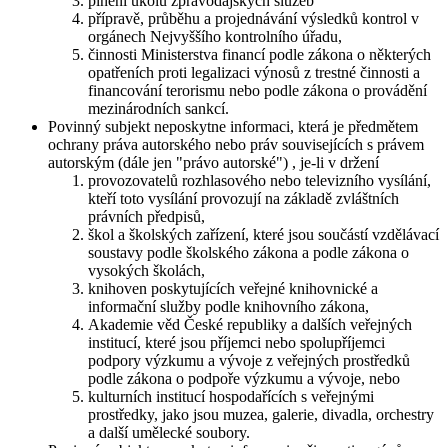
plnění úkolů zpravodajských služeb
přípravě, průběhu a projednávání výsledků kontrol v
orgánech Nejvyššího kontrolního úřadu,
činnosti Ministerstva financí podle zákona o některých
opatřeních proti legalizaci výnosů z trestné činnosti a
financování terorismu nebo podle zákona o provádění
mezinárodních sankcí.
Povinný subjekt neposkytne informaci, která je předmětem
ochrany práva autorského nebo práv souvisejících s právem
autorským (dále jen "právo autorské") , je-li v držení
provozovatelů rozhlasového nebo televizního vysílání,
kteří toto vysílání provozují na základě zvláštních
právních předpisů,
škol a školských zařízení, které jsou součástí vzdělávací
soustavy podle školského zákona a podle zákona o
vysokých školách,
knihoven poskytujících veřejné knihovnické a
informační služby podle knihovního zákona,
Akademie věd České republiky a dalších veřejných
institucí, které jsou příjemci nebo spolupříjemci
podpory výzkumu a vývoje z veřejných prostředků
podle zákona o podpoře výzkumu a vývoje, nebo
kulturních institucí hospodařících s veřejnými
prostředky, jako jsou muzea, galerie, divadla, orchestry
a další umělecké soubory.