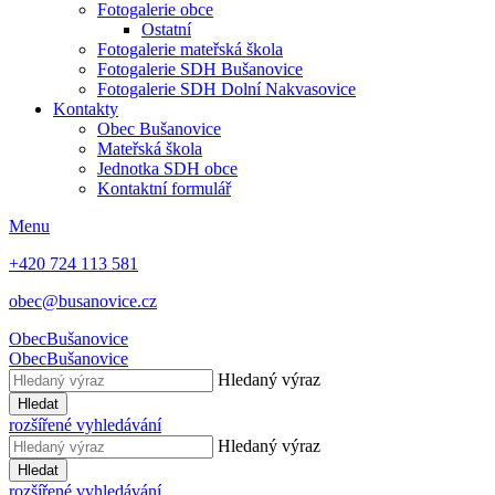
Fotogalerie obce
Ostatní
Fotogalerie mateřská škola
Fotogalerie SDH Bušanovice
Fotogalerie SDH Dolní Nakvasovice
Kontakty
Obec Bušanovice
Mateřská škola
Jednotka SDH obce
Kontaktní formulář
Menu
+420 724 113 581
obec@busanovice.cz
Obec
Bušanovice
Obec
Bušanovice
Hledaný výraz
Hledat
rozšířené vyhledávání
Hledaný výraz
Hledat
rozšířené vyhledávání