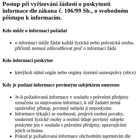
Postup při vyřizování žádostí o poskytnutí
informace dle zákona č. 106/99 Sb., o svobodném
přístupu k informacím.
Kdo může o informaci požádat
o informaci může žádat každá fyzická nebo právnická osoba,
přičemž nemusí zdůvodňovat proč o informaci žádá
Kdo informaci poskytne
kterýkoli státní orgán nebo orgány územní samosprávy (obce)
Kdy je podání informace povinným subjektem omezeno
Je-li požadovaná informace v souladu s právními předpisy
označena za utajovanou informaci, k níž žadatel nemá
oprávněný přístup, povinný subjekt ji neposkytne.
Informace týkající se osobnosti, projevů osobní povahy,
soukromí fyzické osoby a osobní údaje povinný subjekt
poskytne jen v souladu s právními předpisy, upravujícími
jejich ochranu.
Pokud je požadovaná informace obchodním tajemstvím dle