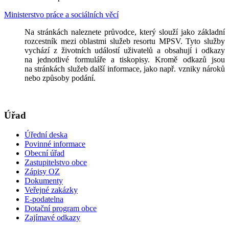
Ministerstvo práce a sociálních věcí
Na stránkách naleznete průvodce, který slouží jako základní
rozcestník mezi oblastmi služeb resortu MPSV. Tyto služby
vychází z životních událostí uživatelů a obsahují i odkazy
na jednotlivé formuláře a tiskopisy. Kromě odkazů jsou
na stránkách služeb další informace, jako např. vzniky nároků
nebo způsoby podání.
Úřad
Úřední deska
Povinné informace
Obecní úřad
Zastupitelstvo obce
Zápisy OZ
Dokumenty
Veřejné zakázky
E-podatelna
Dotační program obce
Zajímavé odkazy