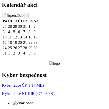
Kalendář akcí
Srpen
2026
Po
Út
St
Čt
Pá
So
Ne
27
28
29
30
31
1
2
3
4
5
6
7
8
9
10
11
12
13
14
15
16
17
18
19
20
21
22
23
24
25
26
27
28
29
30
31
1
2
3
4
5
6
Kyber bezpečnost
Kyber rádce ČP (1.17 MB)
Kyber rádce NUKIB (475.48 kB)