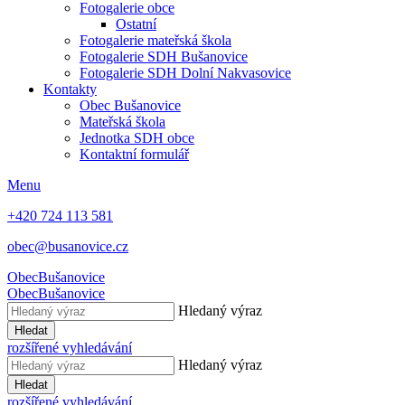
Fotogalerie obce
Ostatní
Fotogalerie mateřská škola
Fotogalerie SDH Bušanovice
Fotogalerie SDH Dolní Nakvasovice
Kontakty
Obec Bušanovice
Mateřská škola
Jednotka SDH obce
Kontaktní formulář
Menu
+420 724 113 581
obec@busanovice.cz
Obec
Bušanovice
Obec
Bušanovice
Hledaný výraz
Hledat
rozšířené vyhledávání
Hledaný výraz
Hledat
rozšířené vyhledávání