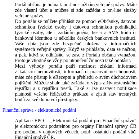
Portál občana je brána k on-line službám veřejné správy. Máte
zde vlastní účet a můžete si zde zažádat o on-line služby
veřejné správy.
Do portálu se můžete přihlásit za pomoci eObčanky, datovou
schránkou fyzické osoby i datovou schránkou podnikající
fyzické osoby, ale i zadáním jména, hesla a SMS kódu či
bankovní identitou u několika českých bankovních institucí.
Vaše data jsou zde bezpečně uložena v informačních
systémech veřejné správy. Když se přihlásíte, data se načtou,
a pak, když se odhlásíte, se zase z Portálu občana vymažou.
Proto je vhodné se vždy po ukončení činnosti také odhlásit.
Mezi výhody portálu patří možnost získání informací
z katastru nemovitostí, informací o pracovní neschopnosti,
máte zde přístup k eReceptu a přehledu o svém důchodovém
pojištění. Můžete si ale také zažádat o výpis z živnostenského
rejstříku a z rejstříku trestů. Také si lze nastavit notifikace
platnosti vašeho řidičského průkazu a zjistit stav trestných
bodů za své dopravní přestupky.
Finanční správa - elektronické podání
Aplikace EPO – „Elektronická podání pro Finanční správu“
je elektronickou podatelnou pro orgány Finanční správy ČR
pro podání v daňových věcech, popř. ostatních podání vůči
Finanční správě ČR.