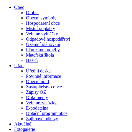
Obec
O obci
Obecní symboly
Hospodaření obce
Místní poplatky
Veřejné vyhlášky
Odpadové hospodářství
Územní plánování
Plán zimní údržby
Mateřská škola
Hasiči
Úřad
Úřední deska
Povinné informace
Obecní úřad
Zastupitelstvo obce
Zápisy OZ
Dokumenty
Veřejné zakázky
E-podatelna
Dotační program obce
Zajímavé odkazy
Aktuálně
Fotogalerie