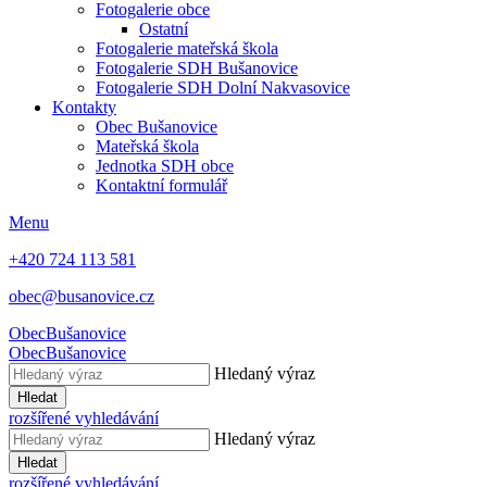
Fotogalerie obce
Ostatní
Fotogalerie mateřská škola
Fotogalerie SDH Bušanovice
Fotogalerie SDH Dolní Nakvasovice
Kontakty
Obec Bušanovice
Mateřská škola
Jednotka SDH obce
Kontaktní formulář
Menu
+420 724 113 581
obec@busanovice.cz
Obec
Bušanovice
Obec
Bušanovice
Hledaný výraz
Hledat
rozšířené vyhledávání
Hledaný výraz
Hledat
rozšířené vyhledávání