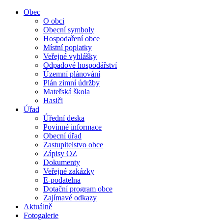
Obec
O obci
Obecní symboly
Hospodaření obce
Místní poplatky
Veřejné vyhlášky
Odpadové hospodářství
Územní plánování
Plán zimní údržby
Mateřská škola
Hasiči
Úřad
Úřední deska
Povinné informace
Obecní úřad
Zastupitelstvo obce
Zápisy OZ
Dokumenty
Veřejné zakázky
E-podatelna
Dotační program obce
Zajímavé odkazy
Aktuálně
Fotogalerie