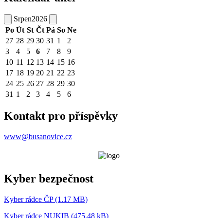
Srpen
2026
Po
Út
St
Čt
Pá
So
Ne
27
28
29
30
31
1
2
3
4
5
6
7
8
9
10
11
12
13
14
15
16
17
18
19
20
21
22
23
24
25
26
27
28
29
30
31
1
2
3
4
5
6
Kontakt pro příspěvky
www@busanovice.cz
Kyber bezpečnost
Kyber rádce ČP (1.17 MB)
Kyber rádce NUKIB (475.48 kB)