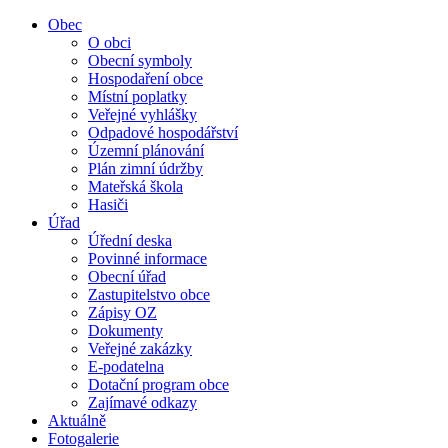
Obec
O obci
Obecní symboly
Hospodaření obce
Místní poplatky
Veřejné vyhlášky
Odpadové hospodářství
Územní plánování
Plán zimní údržby
Mateřská škola
Hasiči
Úřad
Úřední deska
Povinné informace
Obecní úřad
Zastupitelstvo obce
Zápisy OZ
Dokumenty
Veřejné zakázky
E-podatelna
Dotační program obce
Zajímavé odkazy
Aktuálně
Fotogalerie