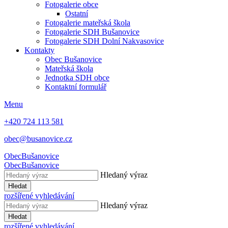
Fotogalerie obce
Ostatní
Fotogalerie mateřská škola
Fotogalerie SDH Bušanovice
Fotogalerie SDH Dolní Nakvasovice
Kontakty
Obec Bušanovice
Mateřská škola
Jednotka SDH obce
Kontaktní formulář
Menu
+420 724 113 581
obec@busanovice.cz
Obec
Bušanovice
Obec
Bušanovice
Hledaný výraz
Hledat
rozšířené vyhledávání
Hledaný výraz
Hledat
rozšířené vyhledávání