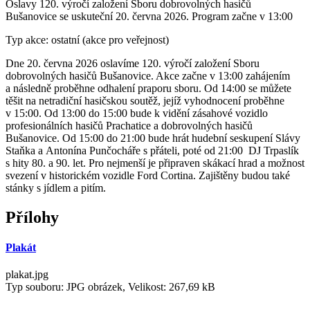
Oslavy 120. výročí založení Sboru dobrovolných hasičů
Bušanovice se uskuteční 20. června 2026. Program začne v 13:00
Typ akce: ostatní (akce pro veřejnost)
Dne 20. června 2026 oslavíme 120. výročí založení Sboru
dobrovolných hasičů Bušanovice. Akce začne v 13:00 zahájením
a následně proběhne odhalení praporu sboru. Od 14:00 se můžete
těšit na netradiční hasičskou soutěž, jejíž vyhodnocení proběhne
v 15:00. Od 13:00 do 15:00 bude k vidění zásahové vozidlo
profesionálních hasičů Prachatice a dobrovolných hasičů
Bušanovice. Od 15:00 do 21:00 bude hrát hudební seskupení Slávy
Staňka a Antonína Punčocháře s přáteli, poté od 21:00 DJ Trpaslík
s hity 80. a 90. let. Pro nejmenší je připraven skákací hrad a možnost
svezení v historickém vozidle Ford Cortina. Zajištěny budou také
stánky s jídlem a pitím.
Přílohy
Plakát
plakat.jpg
Typ souboru: JPG obrázek, Velikost: 267,69 kB