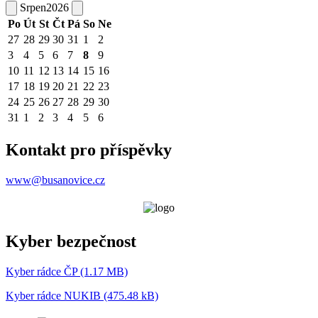
Srpen
2026
Po
Út
St
Čt
Pá
So
Ne
27
28
29
30
31
1
2
3
4
5
6
7
8
9
10
11
12
13
14
15
16
17
18
19
20
21
22
23
24
25
26
27
28
29
30
31
1
2
3
4
5
6
Kontakt pro příspěvky
www@busanovice.cz
Kyber bezpečnost
Kyber rádce ČP (1.17 MB)
Kyber rádce NUKIB (475.48 kB)