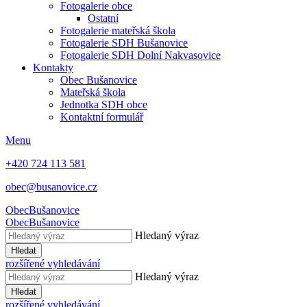
Fotogalerie obce
Ostatní
Fotogalerie mateřská škola
Fotogalerie SDH Bušanovice
Fotogalerie SDH Dolní Nakvasovice
Kontakty
Obec Bušanovice
Mateřská škola
Jednotka SDH obce
Kontaktní formulář
Menu
+420 724 113 581
obec@busanovice.cz
Obec
Bušanovice
Obec
Bušanovice
Hledaný výraz
Hledat
rozšířené vyhledávání
Hledaný výraz
Hledat
rozšířené vyhledávání