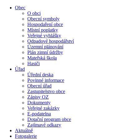
Obec
O obci
Obecní symboly
Hospodaření obce
Místní poplatky
Veřejné vyhlášky
Odpadové hospodářství
Územní plánování
Plán zimní údržby
Mateřská škola
Hasiči
Úřad
Úřední deska
Povinné informace
Obecní úřad
Zastupitelstvo obce
Zápisy OZ
Dokumenty
Veřejné zakázky
E-podatelna
Dotační program obce
Zajímavé odkazy
Aktuálně
Fotogalerie