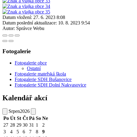
Datum vložení:
27. 6. 2023 8:08
Datum poslední aktualizace:
10. 8. 2023 9:54
Autor:
Správce Webu
Fotogalerie
Fotogalerie obce
Ostatní
Fotogalerie mateřská škola
Fotogalerie SDH Bušanovice
Fotogalerie SDH Dolní Nakvasovice
Kalendář akcí
Srpen
2026
Po
Út
St
Čt
Pá
So
Ne
27
28
29
30
31
1
2
3
4
5
6
7
8
9