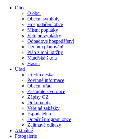
Obec
O obci
Obecní symboly
Hospodaření obce
Místní poplatky
Veřejné vyhlášky
Odpadové hospodářství
Územní plánování
Plán zimní údržby
Mateřská škola
Hasiči
Úřad
Úřední deska
Povinné informace
Obecní úřad
Zastupitelstvo obce
Zápisy OZ
Dokumenty
Veřejné zakázky
E-podatelna
Dotační program obce
Zajímavé odkazy
Aktuálně
Fotogalerie