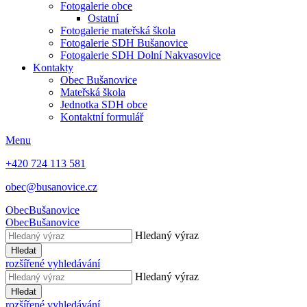
Fotogalerie obce
Ostatní
Fotogalerie mateřská škola
Fotogalerie SDH Bušanovice
Fotogalerie SDH Dolní Nakvasovice
Kontakty
Obec Bušanovice
Mateřská škola
Jednotka SDH obce
Kontaktní formulář
Menu
+420 724 113 581
obec@busanovice.cz
Obec
Bušanovice
Obec
Bušanovice
Hledaný výraz
Hledat
rozšířené vyhledávání
Hledaný výraz
Hledat
rozšířené vyhledávání