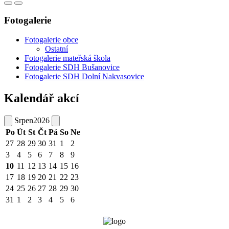
Fotogalerie
Fotogalerie obce
Ostatní
Fotogalerie mateřská škola
Fotogalerie SDH Bušanovice
Fotogalerie SDH Dolní Nakvasovice
Kalendář akcí
Srpen
2026
Po
Út
St
Čt
Pá
So
Ne
27
28
29
30
31
1
2
3
4
5
6
7
8
9
10
11
12
13
14
15
16
17
18
19
20
21
22
23
24
25
26
27
28
29
30
31
1
2
3
4
5
6