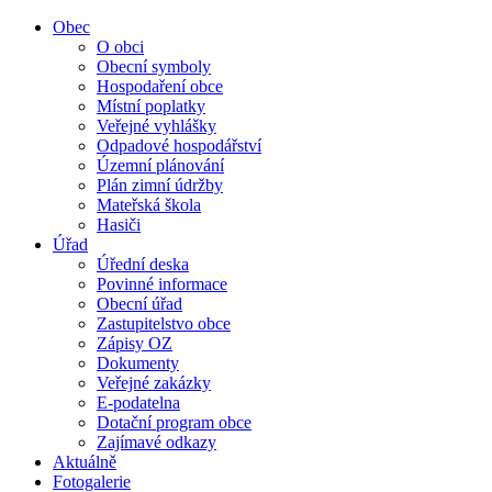
Obec
O obci
Obecní symboly
Hospodaření obce
Místní poplatky
Veřejné vyhlášky
Odpadové hospodářství
Územní plánování
Plán zimní údržby
Mateřská škola
Hasiči
Úřad
Úřední deska
Povinné informace
Obecní úřad
Zastupitelstvo obce
Zápisy OZ
Dokumenty
Veřejné zakázky
E-podatelna
Dotační program obce
Zajímavé odkazy
Aktuálně
Fotogalerie