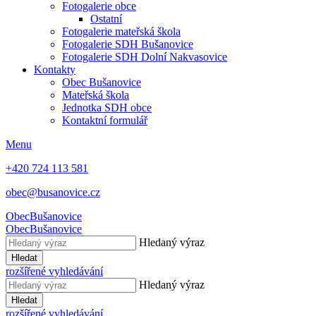
Fotogalerie obce
Ostatní
Fotogalerie mateřská škola
Fotogalerie SDH Bušanovice
Fotogalerie SDH Dolní Nakvasovice
Kontakty
Obec Bušanovice
Mateřská škola
Jednotka SDH obce
Kontaktní formulář
Menu
+420 724 113 581
obec@busanovice.cz
Obec
Bušanovice
Obec
Bušanovice
Hledaný výraz
Hledat
rozšířené vyhledávání
Hledaný výraz
Hledat
rozšířené vyhledávání