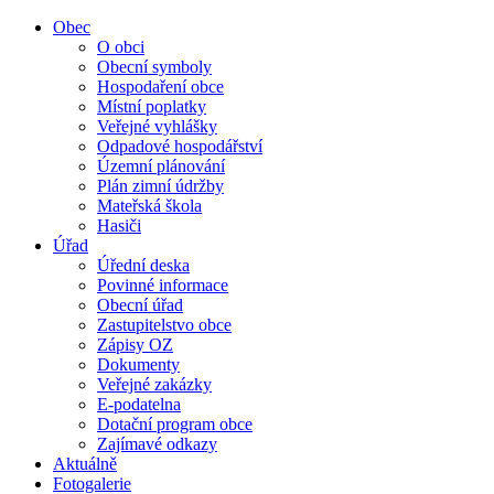
Obec
O obci
Obecní symboly
Hospodaření obce
Místní poplatky
Veřejné vyhlášky
Odpadové hospodářství
Územní plánování
Plán zimní údržby
Mateřská škola
Hasiči
Úřad
Úřední deska
Povinné informace
Obecní úřad
Zastupitelstvo obce
Zápisy OZ
Dokumenty
Veřejné zakázky
E-podatelna
Dotační program obce
Zajímavé odkazy
Aktuálně
Fotogalerie