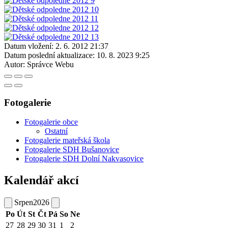
Datum vložení:
2. 6. 2012 21:37
Datum poslední aktualizace:
10. 8. 2023 9:25
Autor:
Správce Webu
Fotogalerie
Fotogalerie obce
Ostatní
Fotogalerie mateřská škola
Fotogalerie SDH Bušanovice
Fotogalerie SDH Dolní Nakvasovice
Kalendář akcí
Srpen
2026
Po
Út
St
Čt
Pá
So
Ne
27
28
29
30
31
1
2