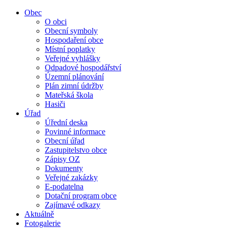
Obec
O obci
Obecní symboly
Hospodaření obce
Místní poplatky
Veřejné vyhlášky
Odpadové hospodářství
Územní plánování
Plán zimní údržby
Mateřská škola
Hasiči
Úřad
Úřední deska
Povinné informace
Obecní úřad
Zastupitelstvo obce
Zápisy OZ
Dokumenty
Veřejné zakázky
E-podatelna
Dotační program obce
Zajímavé odkazy
Aktuálně
Fotogalerie