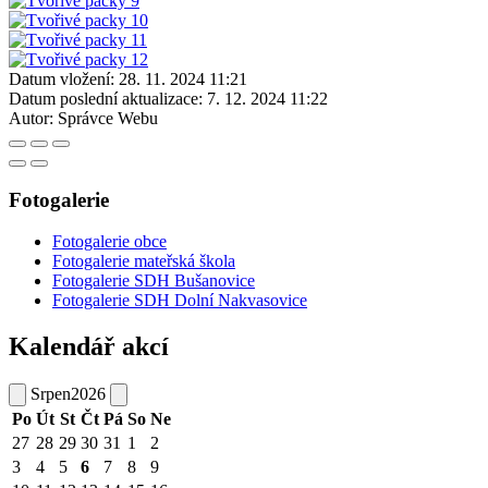
Datum vložení:
28. 11. 2024 11:21
Datum poslední aktualizace:
7. 12. 2024 11:22
Autor:
Správce Webu
Fotogalerie
Fotogalerie obce
Fotogalerie mateřská škola
Fotogalerie SDH Bušanovice
Fotogalerie SDH Dolní Nakvasovice
Kalendář akcí
Srpen
2026
Po
Út
St
Čt
Pá
So
Ne
27
28
29
30
31
1
2
3
4
5
6
7
8
9