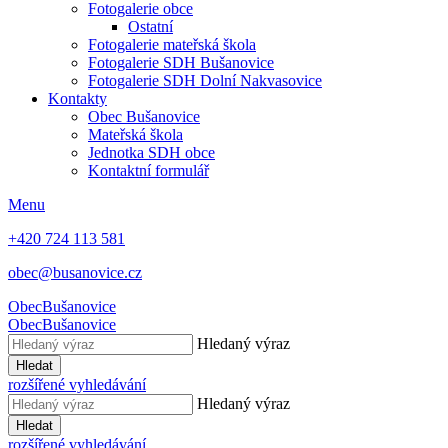
Fotogalerie obce
Ostatní
Fotogalerie mateřská škola
Fotogalerie SDH Bušanovice
Fotogalerie SDH Dolní Nakvasovice
Kontakty
Obec Bušanovice
Mateřská škola
Jednotka SDH obce
Kontaktní formulář
Menu
+420 724 113 581
obec@busanovice.cz
Obec
Bušanovice
Obec
Bušanovice
Hledaný výraz
Hledat
rozšířené vyhledávání
Hledaný výraz
Hledat
rozšířené vyhledávání