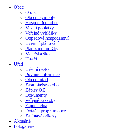
Obec
O obci
Obecní symboly
Hospodaření obce
Místní poplatky
Veřejné vyhlášky
Odpadové hospodářství
Územní plánování
Plán zimní údržby
Mateřská škola
Hasiči
Úřad
Úřední deska
Povinné informace
Obecní úřad
Zastupitelstvo obce
Zápisy OZ
Dokumenty
Veřejné zakázky
E-podatelna
Dotační program obce
Zajímavé odkazy
Aktuálně
Fotogalerie