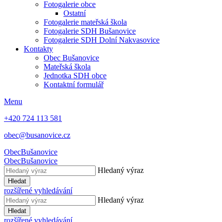
Fotogalerie obce
Ostatní
Fotogalerie mateřská škola
Fotogalerie SDH Bušanovice
Fotogalerie SDH Dolní Nakvasovice
Kontakty
Obec Bušanovice
Mateřská škola
Jednotka SDH obce
Kontaktní formulář
Menu
+420 724 113 581
obec@busanovice.cz
Obec
Bušanovice
Obec
Bušanovice
Hledaný výraz
Hledat
rozšířené vyhledávání
Hledaný výraz
Hledat
rozšířené vyhledávání