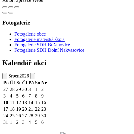
Autor:
Správce Webu
Fotogalerie
Fotogalerie obce
Fotogalerie mateřská škola
Fotogalerie SDH Bušanovice
Fotogalerie SDH Dolní Nakvasovice
Kalendář akcí
Srpen
2026
Po
Út
St
Čt
Pá
So
Ne
27
28
29
30
31
1
2
3
4
5
6
7
8
9
10
11
12
13
14
15
16
17
18
19
20
21
22
23
24
25
26
27
28
29
30
31
1
2
3
4
5
6