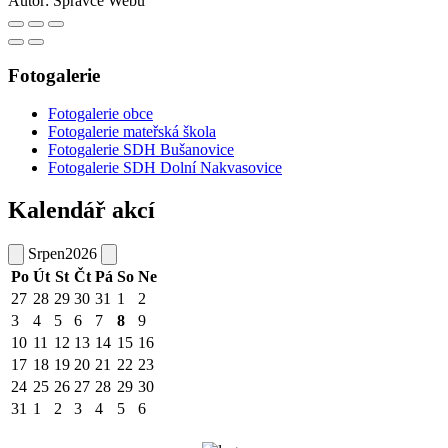
Autor:
Správce Webu
Fotogalerie
Fotogalerie obce
Fotogalerie mateřská škola
Fotogalerie SDH Bušanovice
Fotogalerie SDH Dolní Nakvasovice
Kalendář akcí
Srpen
2026
Po
Út
St
Čt
Pá
So
Ne
27
28
29
30
31
1
2
3
4
5
6
7
8
9
10
11
12
13
14
15
16
17
18
19
20
21
22
23
24
25
26
27
28
29
30
31
1
2
3
4
5
6