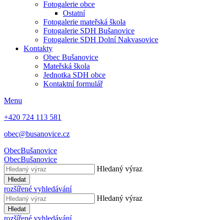
Fotogalerie obce
Ostatní
Fotogalerie mateřská škola
Fotogalerie SDH Bušanovice
Fotogalerie SDH Dolní Nakvasovice
Kontakty
Obec Bušanovice
Mateřská škola
Jednotka SDH obce
Kontaktní formulář
Menu
+420 724 113 581
obec@busanovice.cz
Obec
Bušanovice
Obec
Bušanovice
Hledaný výraz
Hledat
rozšířené vyhledávání
Hledaný výraz
Hledat
rozšířené vyhledávání