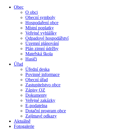
Obec
O obci
Obecní symboly
Hospodaření obce
Místní poplatky
Veřejné vyhlášky
Odpadové hospodářství
Územní plánování
Plán zimní údržby
Mateřská škola
Hasiči
Úřad
Úřední deska
Povinné informace
Obecní úřad
Zastupitelstvo obce
Zápisy OZ
Dokumenty
Veřejné zakázky
E-podatelna
Dotační program obce
Zajímavé odkazy
Aktuálně
Fotogalerie