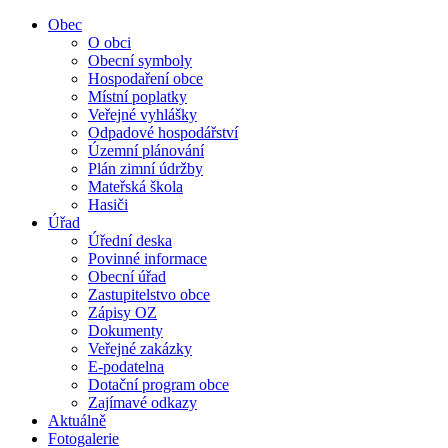
Obec
O obci
Obecní symboly
Hospodaření obce
Místní poplatky
Veřejné vyhlášky
Odpadové hospodářství
Územní plánování
Plán zimní údržby
Mateřská škola
Hasiči
Úřad
Úřední deska
Povinné informace
Obecní úřad
Zastupitelstvo obce
Zápisy OZ
Dokumenty
Veřejné zakázky
E-podatelna
Dotační program obce
Zajímavé odkazy
Aktuálně
Fotogalerie