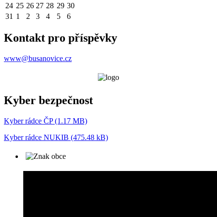
24
25
26
27
28
29
30
31
1
2
3
4
5
6
Kontakt pro příspěvky
www@busanovice.cz
Kyber bezpečnost
Kyber rádce ČP (1.17 MB)
Kyber rádce NUKIB (475.48 kB)