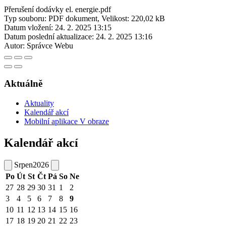
Přerušení dodávky el. energie.pdf
Typ souboru: PDF dokument, Velikost: 220,02 kB
Datum vložení:
24. 2. 2025 13:15
Datum poslední aktualizace:
24. 2. 2025 13:16
Autor:
Správce Webu
Aktuálně
Aktuality
Kalendář akcí
Mobilní aplikace V obraze
Kalendář akcí
Srpen
2026
Po
Út
St
Čt
Pá
So
Ne
27
28
29
30
31
1
2
3
4
5
6
7
8
9
10
11
12
13
14
15
16
17
18
19
20
21
22
23