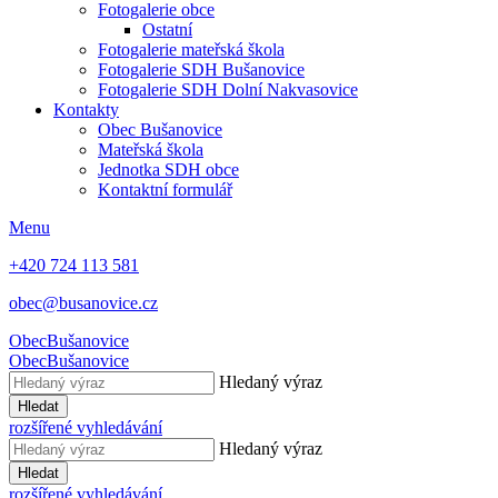
Fotogalerie obce
Ostatní
Fotogalerie mateřská škola
Fotogalerie SDH Bušanovice
Fotogalerie SDH Dolní Nakvasovice
Kontakty
Obec Bušanovice
Mateřská škola
Jednotka SDH obce
Kontaktní formulář
Menu
+420 724 113 581
obec@busanovice.cz
Obec
Bušanovice
Obec
Bušanovice
Hledaný výraz
Hledat
rozšířené vyhledávání
Hledaný výraz
Hledat
rozšířené vyhledávání