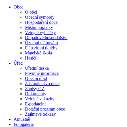
Obec
O obci
Obecní symboly
Hospodaření obce
Místní poplatky
Veřejné vyhlášky
Odpadové hospodářství
Územní plánování
Plán zimní údržby
Mateřská škola
Hasiči
Úřad
Úřední deska
Povinné informace
Obecní úřad
Zastupitelstvo obce
Zápisy OZ
Dokumenty
Veřejné zakázky
E-podatelna
Dotační program obce
Zajímavé odkazy
Aktuálně
Fotogalerie