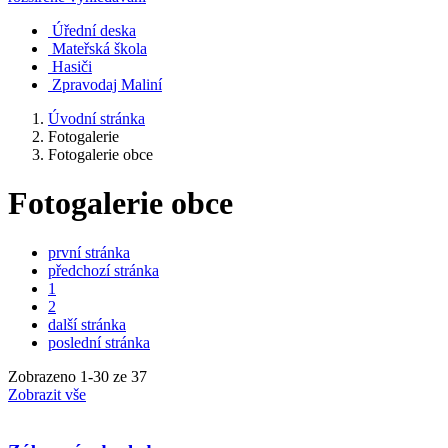
Úřední deska
Mateřská škola
Hasiči
Zpravodaj Maliní
Úvodní stránka
Fotogalerie
Fotogalerie obce
Fotogalerie obce
první stránka
předchozí stránka
1
2
další stránka
poslední stránka
Zobrazeno
1
-
30
ze 37
Zobrazit vše