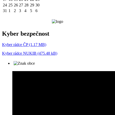
24
25
26
27
28
29
30
31
1
2
3
4
5
6
Kyber bezpečnost
Kyber rádce ČP (1.17 MB)
Kyber rádce NUKIB (475.48 kB)