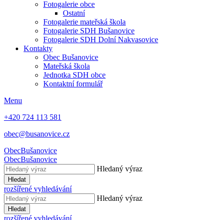
Fotogalerie obce
Ostatní
Fotogalerie mateřská škola
Fotogalerie SDH Bušanovice
Fotogalerie SDH Dolní Nakvasovice
Kontakty
Obec Bušanovice
Mateřská škola
Jednotka SDH obce
Kontaktní formulář
Menu
+420 724 113 581
obec@busanovice.cz
Obec
Bušanovice
Obec
Bušanovice
Hledaný výraz
Hledat
rozšířené vyhledávání
Hledaný výraz
Hledat
rozšířené vyhledávání