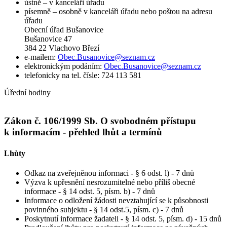
ústně – v kanceláři úřadu
písemně – osobně v kanceláři úřadu nebo poštou na adresu
úřadu
Obecní úřad Bušanovice
Bušanovice 47
384 22 Vlachovo Březí
e-mailem:
Obec.Busanovice@seznam.cz
elektronickým podáním:
Obec.Busanovice@seznam.cz
telefonicky na tel. čísle: 724 113 581
Úřední hodiny
Zákon č. 106/1999 Sb. O svobodném přístupu
k informacím - přehled lhůt a termínů
Lhůty
Odkaz na zveřejněnou informaci - § 6 odst. l) - 7 dnů
Výzva k upřesnění nesrozumitelné nebo příliš obecné
informace - § 14 odst. 5, písm. b) - 7 dnů
Informace o odložení žádosti nevztahující se k působnosti
povinného subjektu - § 14 odst.5, písm. c) - 7 dnů
Poskytnutí informace žadateli - § 14 odst. 5, písm. d) - 15 dnů