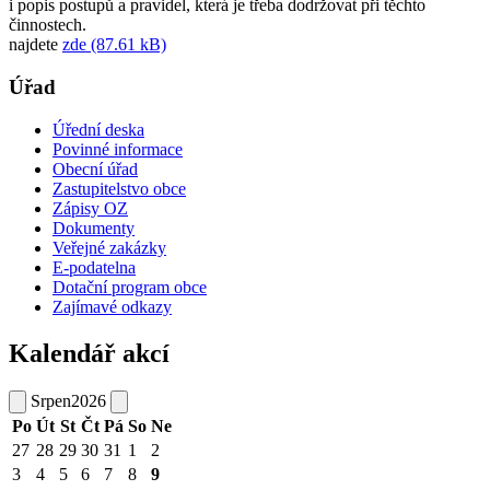
i popis postupů a pravidel, která je třeba dodržovat při těchto
činnostech.
najdete
zde (87.61 kB)
Úřad
Úřední deska
Povinné informace
Obecní úřad
Zastupitelstvo obce
Zápisy OZ
Dokumenty
Veřejné zakázky
E-podatelna
Dotační program obce
Zajímavé odkazy
Kalendář akcí
Srpen
2026
Po
Út
St
Čt
Pá
So
Ne
27
28
29
30
31
1
2
3
4
5
6
7
8
9