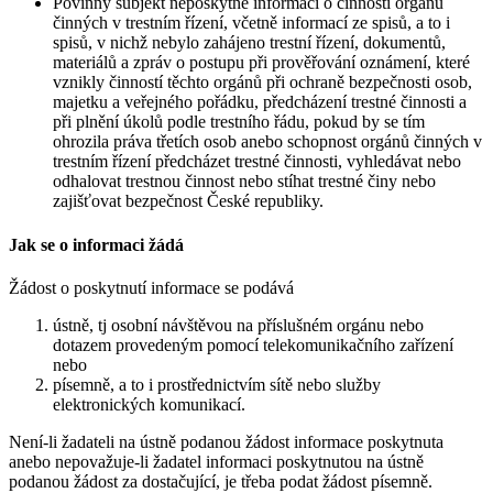
Povinný subjekt neposkytne informaci o činnosti orgánů
činných v trestním řízení, včetně informací ze spisů, a to i
spisů, v nichž nebylo zahájeno trestní řízení, dokumentů,
materiálů a zpráv o postupu při prověřování oznámení, které
vznikly činností těchto orgánů při ochraně bezpečnosti osob,
majetku a veřejného pořádku, předcházení trestné činnosti a
při plnění úkolů podle trestního řádu, pokud by se tím
ohrozila práva třetích osob anebo schopnost orgánů činných v
trestním řízení předcházet trestné činnosti, vyhledávat nebo
odhalovat trestnou činnost nebo stíhat trestné činy nebo
zajišťovat bezpečnost České republiky.
Jak se o informaci žádá
Žádost o poskytnutí informace se podává
ústně, tj osobní návštěvou na příslušném orgánu nebo
dotazem provedeným pomocí telekomunikačního zařízení
nebo
písemně, a to i prostřednictvím sítě nebo služby
elektronických komunikací.
Není-li žadateli na ústně podanou žádost informace poskytnuta
anebo nepovažuje-li žadatel informaci poskytnutou na ústně
podanou žádost za dostačující, je třeba podat žádost písemně.