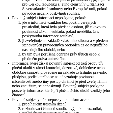
pro Českou republiku z jejího členství v Organizaci
Severoatlantické smlouvy nebo Evropské unii, pokud
původce nedal k poskytnutí souhlas.
Povinný subjekt informaci neposkytne, pokud:
jde o informaci vzniklou bez použití veřejných
prostředků, která byla předána osobou, jíž takovouto
povinnost zákon neukládá, pokud nesdělila, že s
poskytnutím informace souhlasí,
ji zveřejňuje na základě zvláštního zákona a v předem
stanovených pravidelných obdobích až do nejbližšího
následujícího období, nebo
by tím byla porušena ochrana práv třetích osob k
předmětu práva autorského.
Informace, které získal povinný subjekt od třetí osoby při
plnění úkolů v rámci kontrolní, dozorové, dohledové nebo
obdobné činnosti prováděné na základě zvláštního právního
předpisu, podle kterého se na ně vztahuje povinnost
mlčenlivosti anebo jiný postup chránící je před zveřejněním
nebo zneužitím, se neposkytují. Povinný subjekt poskytne
pouze ty informace, které při plnění těchto úkolů vznikly jeho
činností.
Povinné subjekty dále neposkytnou informace o
probíhajícím trestním řízení,
rozhodovací činnosti soudů, s výjimkou rozsudků,