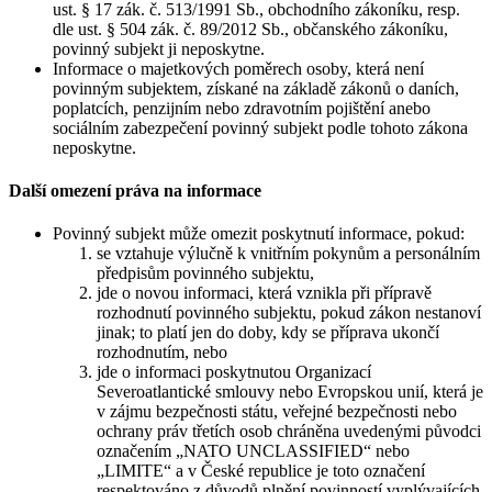
ust. § 17 zák. č. 513/1991 Sb., obchodního zákoníku, resp.
dle ust. § 504 zák. č. 89/2012 Sb., občanského zákoníku,
povinný subjekt ji neposkytne.
Informace o majetkových poměrech osoby, která není
povinným subjektem, získané na základě zákonů o daních,
poplatcích, penzijním nebo zdravotním pojištění anebo
sociálním zabezpečení povinný subjekt podle tohoto zákona
neposkytne.
Další omezení práva na informace
Povinný subjekt může omezit poskytnutí informace, pokud:
se vztahuje výlučně k vnitřním pokynům a personálním
předpisům povinného subjektu,
jde o novou informaci, která vznikla při přípravě
rozhodnutí povinného subjektu, pokud zákon nestanoví
jinak; to platí jen do doby, kdy se příprava ukončí
rozhodnutím, nebo
jde o informaci poskytnutou Organizací
Severoatlantické smlouvy nebo Evropskou unií, která je
v zájmu bezpečnosti státu, veřejné bezpečnosti nebo
ochrany práv třetích osob chráněna uvedenými původci
označením „NATO UNCLASSIFIED“ nebo
„LIMITE“ a v České republice je toto označení
respektováno z důvodů plnění povinností vyplývajících