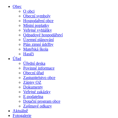
Obec
O obci
Obecní symboly
Hospodaření obce
Místní poplatky
Veřejné vyhlášky
Odpadové hospodářství
Územní plánování
Plán zimní údržby
Mateřská škola
Hasiči
Úřad
Úřední deska
Povinné informace
Obecní úřad
Zastupitelstvo obce
Zápisy OZ
Dokumenty
Veřejné zakázky
E-podatelna
Dotační program obce
Zajímavé odkazy
Aktuálně
Fotogalerie