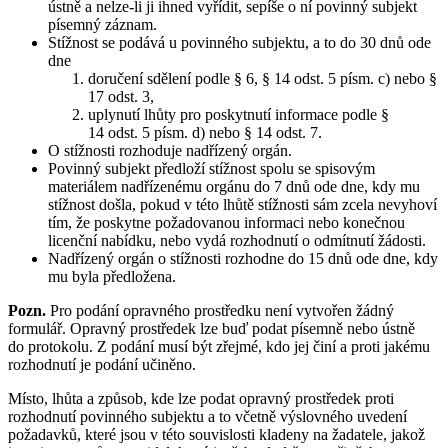
ústně a nelze-li ji ihned vyřídit, sepíše o ní povinný subjekt
písemný záznam.
Stížnost se podává u povinného subjektu, a to do 30 dnů ode
dne
doručení sdělení podle § 6, § 14 odst. 5 písm. c) nebo §
17 odst. 3,
uplynutí lhůty pro poskytnutí informace podle §
14 odst. 5 písm. d) nebo § 14 odst. 7.
O stížnosti rozhoduje nadřízený orgán.
Povinný subjekt předloží stížnost spolu se spisovým
materiálem nadřízenému orgánu do 7 dnů ode dne, kdy mu
stížnost došla, pokud v této lhůtě stížnosti sám zcela nevyhoví
tím, že poskytne požadovanou informaci nebo konečnou
licenční nabídku, nebo vydá rozhodnutí o odmítnutí žádosti.
Nadřízený orgán o stížnosti rozhodne do 15 dnů ode dne, kdy
mu byla předložena.
Pozn.
Pro podání opravného prostředku není vytvořen žádný
formulář. Opravný prostředek lze buď podat písemně nebo ústně
do protokolu. Z podání musí být zřejmé, kdo jej činí a proti jakému
rozhodnutí je podání učiněno.
Místo, lhůta a způsob, kde lze podat opravný prostředek proti
rozhodnutí povinného subjektu a to včetně výslovného uvedení
požadavků, které jsou v této souvislosti kladeny na žadatele, jakož