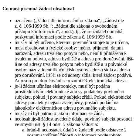
Co musí písemná žádost obsahovat
označena („žádost dle informačního zákona“; „žádost dle
z. č. 106/1999 Sb.“; „žádost dle zákona o svobodném
přístupu k informacím“, apod.), tj., že se žadatel domáhá
poskytnutí informací podle zákona č. 106/1999 Sb.
musí v ní být určeno, kterému povinném subjektu je určena,
musí obsahovat u fyzické osoby: jméno, příjmení, datum
narození, adresu trvalého pobytu nebo, není-li přihlášena k
trvalému pobytu, adresu bydliště a adresu pro doručování, liší-
li se od adresy trvalého pobytu nebo bydliště a u právnické
osoby: název, identifikační číslo osoby, adresu sídla a adresu
pro doručování, liší-li se od adresy sídla, která žádost podává.
Adresou pro doručování se rozumí též elektronická adresa.
je-li žádost učiněna elektronicky, musí být podána
prostřednictvím elektronické adresy podatelny povinného
subjektu, pokud ji povinný subjekt zřídil. Pokud elektronické
adresy podatelny nejsou zveřejněny, postačí podání na
jakoukoliv elektronickou adresu povinného subjektu.
musí z ní být patrno o jakou informaci se žádá.
neobsahuje-li žádost uvedené údaje, povinný subjekt posoudí
ve smyslu ust. § 14 odst. 5 zákona žádost a:
brání-li nedostatek údajů o žadateli podle odstavce 2
postupu vyřízení žádosti o informaci podle tohoto