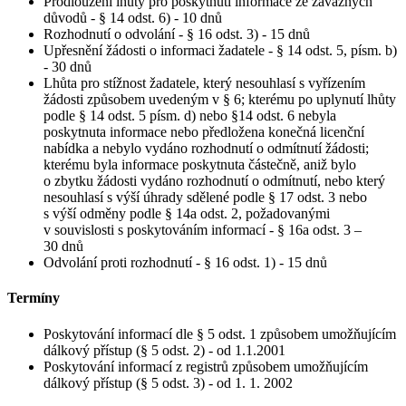
Prodloužení lhůty pro poskytnutí informace ze závažných
důvodů - § 14 odst. 6) - 10 dnů
Rozhodnutí o odvolání - § 16 odst. 3) - 15 dnů
Upřesnění žádosti o informaci žadatele - § 14 odst. 5, písm. b)
- 30 dnů
Lhůta pro stížnost žadatele, který nesouhlasí s vyřízením
žádosti způsobem uvedeným v § 6; kterému po uplynutí lhůty
podle § 14 odst. 5 písm. d) nebo §14 odst. 6 nebyla
poskytnuta informace nebo předložena konečná licenční
nabídka a nebylo vydáno rozhodnutí o odmítnutí žádosti;
kterému byla informace poskytnuta částečně, aniž bylo
o zbytku žádosti vydáno rozhodnutí o odmítnutí, nebo který
nesouhlasí s výší úhrady sdělené podle § 17 odst. 3 nebo
s výší odměny podle § 14a odst. 2, požadovanými
v souvislosti s poskytováním informací - § 16a odst. 3 –
30 dnů
Odvolání proti rozhodnutí - § 16 odst. 1) - 15 dnů
Termíny
Poskytování informací dle § 5 odst. 1 způsobem umožňujícím
dálkový přístup (§ 5 odst. 2) - od 1.1.2001
Poskytování informací z registrů způsobem umožňujícím
dálkový přístup (§ 5 odst. 3) - od 1. 1. 2002