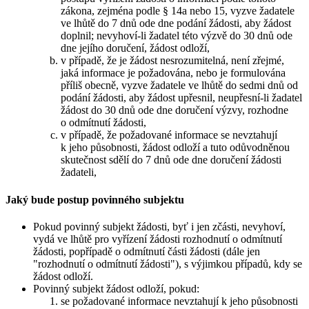
zákona, zejména podle § 14a nebo 15, vyzve žadatele
ve lhůtě do 7 dnů ode dne podání žádosti, aby žádost
doplnil; nevyhoví-li žadatel této výzvě do 30 dnů ode
dne jejího doručení, žádost odloží,
v případě, že je žádost nesrozumitelná, není zřejmé,
jaká informace je požadována, nebo je formulována
příliš obecně, vyzve žadatele ve lhůtě do sedmi dnů od
podání žádosti, aby žádost upřesnil, neupřesní-li žadatel
žádost do 30 dnů ode dne doručení výzvy, rozhodne
o odmítnutí žádosti,
v případě, že požadované informace se nevztahují
k jeho působnosti, žádost odloží a tuto odůvodněnou
skutečnost sdělí do 7 dnů ode dne doručení žádosti
žadateli,
Jaký bude postup povinného subjektu
Pokud povinný subjekt žádosti, byť i jen zčásti, nevyhoví,
vydá ve lhůtě pro vyřízení žádosti rozhodnutí o odmítnutí
žádosti, popřípadě o odmítnutí části žádosti (dále jen
"rozhodnutí o odmítnutí žádosti"), s výjimkou případů, kdy se
žádost odloží.
Povinný subjekt žádost odloží, pokud:
se požadované informace nevztahují k jeho působnosti