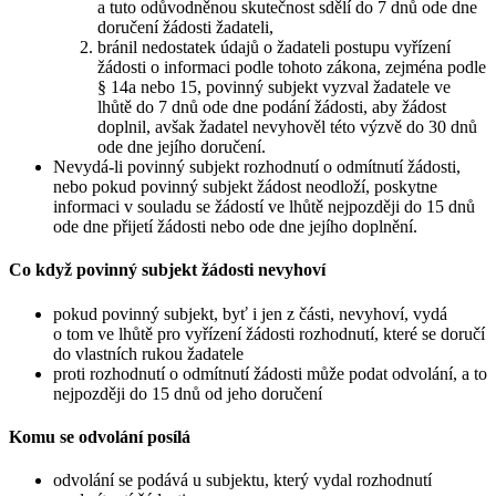
a tuto odůvodněnou skutečnost sdělí do 7 dnů ode dne
doručení žádosti žadateli,
bránil nedostatek údajů o žadateli postupu vyřízení
žádosti o informaci podle tohoto zákona, zejména podle
§ 14a nebo 15, povinný subjekt vyzval žadatele ve
lhůtě do 7 dnů ode dne podání žádosti, aby žádost
doplnil, avšak žadatel nevyhověl této výzvě do 30 dnů
ode dne jejího doručení.
Nevydá-li povinný subjekt rozhodnutí o odmítnutí žádosti,
nebo pokud povinný subjekt žádost neodloží, poskytne
informaci v souladu se žádostí ve lhůtě nejpozději do 15 dnů
ode dne přijetí žádosti nebo ode dne jejího doplnění.
Co když povinný subjekt žádosti nevyhoví
pokud povinný subjekt, byť i jen z části, nevyhoví, vydá
o tom ve lhůtě pro vyřízení žádosti rozhodnutí, které se doručí
do vlastních rukou žadatele
proti rozhodnutí o odmítnutí žádosti může podat odvolání, a to
nejpozději do 15 dnů od jeho doručení
Komu se odvolání posílá
odvolání se podává u subjektu, který vydal rozhodnutí