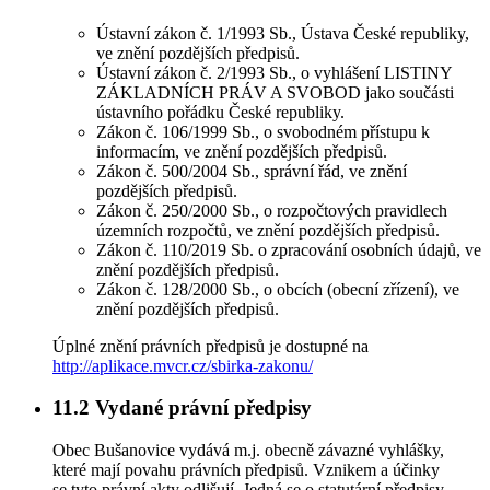
Ústavní zákon č. 1/1993 Sb., Ústava České republiky,
ve znění pozdějších předpisů.
Ústavní zákon č. 2/1993 Sb., o vyhlášení LISTINY
ZÁKLADNÍCH PRÁV A SVOBOD jako součásti
ústavního pořádku České republiky.
Zákon č. 106/1999 Sb., o svobodném přístupu k
informacím, ve znění pozdějších předpisů.
Zákon č. 500/2004 Sb., správní řád, ve znění
pozdějších předpisů.
Zákon č. 250/2000 Sb., o rozpočtových pravidlech
územních rozpočtů, ve znění pozdějších předpisů.
Zákon č. 110/2019 Sb. o zpracování osobních údajů, ve
znění pozdějších předpisů.
Zákon č. 128/2000 Sb., o obcích (obecní zřízení), ve
znění pozdějších předpisů.
Úplné znění právních předpisů je dostupné na
http://aplikace.mvcr.cz/sbirka-zakonu/
11.2
Vydané právní předpisy
Obec Bušanovice vydává m.j. obecně závazné vyhlášky,
které mají povahu právních předpisů. Vznikem a účinky
se tyto právní akty odlišují. Jedná se o statutární předpisy