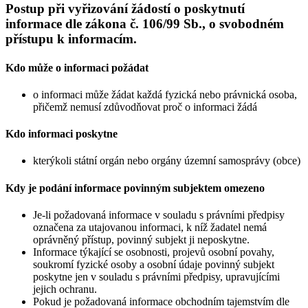
Postup při vyřizování žádostí o poskytnutí
informace dle zákona č. 106/99 Sb., o svobodném
přístupu k informacím.
Kdo může o informaci požádat
o informaci může žádat každá fyzická nebo právnická osoba,
přičemž nemusí zdůvodňovat proč o informaci žádá
Kdo informaci poskytne
kterýkoli státní orgán nebo orgány územní samosprávy (obce)
Kdy je podání informace povinným subjektem omezeno
Je-li požadovaná informace v souladu s právními předpisy
označena za utajovanou informaci, k níž žadatel nemá
oprávněný přístup, povinný subjekt ji neposkytne.
Informace týkající se osobnosti, projevů osobní povahy,
soukromí fyzické osoby a osobní údaje povinný subjekt
poskytne jen v souladu s právními předpisy, upravujícími
jejich ochranu.
Pokud je požadovaná informace obchodním tajemstvím dle