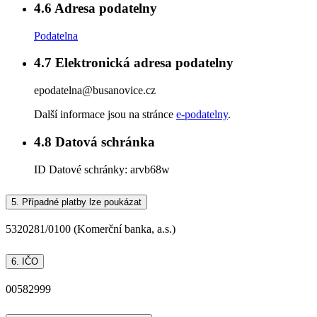
4.6
Adresa podatelny
Podatelna
4.7
Elektronická adresa podatelny
epodatelna@busanovice.cz
Další informace jsou na stránce
e-podatelny
.
4.8
Datová schránka
ID Datové schránky:
arvb68w
5.
Případné platby lze poukázat
5320281/0100 (Komerční banka, a.s.)
6.
IČO
00582999