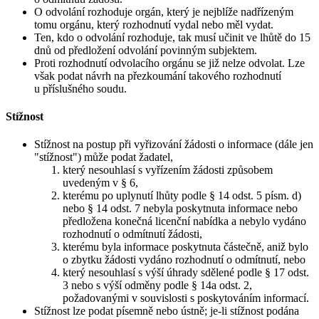
O odvolání rozhoduje orgán, který je nejblíže nadřízeným
tomu orgánu, který rozhodnutí vydal nebo měl vydat.
Ten, kdo o odvolání rozhoduje, tak musí učinit ve lhůtě do 15
dnů od předložení odvolání povinným subjektem.
Proti rozhodnutí odvolacího orgánu se již nelze odvolat. Lze
však podat návrh na přezkoumání takového rozhodnutí
u příslušného soudu.
Stížnost
Stížnost na postup při vyřizování žádosti o informace (dále jen
"stížnost") může podat žadatel,
který nesouhlasí s vyřízením žádosti způsobem
uvedeným v § 6,
kterému po uplynutí lhůty podle § 14 odst. 5 písm. d)
nebo § 14 odst. 7 nebyla poskytnuta informace nebo
předložena konečná licenční nabídka a nebylo vydáno
rozhodnutí o odmítnutí žádosti,
kterému byla informace poskytnuta částečně, aniž bylo
o zbytku žádosti vydáno rozhodnutí o odmítnutí, nebo
který nesouhlasí s výší úhrady sdělené podle § 17 odst.
3 nebo s výší odměny podle § 14a odst. 2,
požadovanými v souvislosti s poskytováním informací.
Stížnost lze podat písemně nebo ústně; je-li stížnost podána