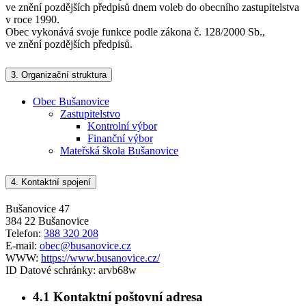
ve znění pozdějších předpisů dnem voleb do obecního zastupitelstva
v roce 1990.
Obec vykonává svoje funkce podle zákona č. 128/2000 Sb.,
ve znění pozdějších předpisů.
3.
Organizační struktura
Obec Bušanovice
Zastupitelstvo
Kontrolní výbor
Finanční výbor
Mateřská škola Bušanovice
4.
Kontaktní spojení
Bušanovice 47
384 22 Bušanovice
Telefon:
388 320 208
E-mail:
obec@busanovice.cz
WWW:
https://www.busanovice.cz/
ID Datové schránky:
arvb68w
4.1
Kontaktní poštovní adresa