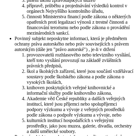
plnění úkolů zpravodajských služeb
přípravě, průběhu a projednávání výsledků kontrol v
orgánech Nejvyššího kontrolního úřadu,
činnosti Ministerstva financí podle zákona o některých
opatřeních proti legalizaci výnosů z trestné činnosti a
financování terorismu nebo podle zákona o provádění
mezinárodních sankcí.
Povinný subjekt neposkytne informaci, která je předmětem
ochrany práva autorského nebo práv souvisejících s právem
autorským (dále jen "právo autorské") , je-li v držení
provozovatelů rozhlasového nebo televizního vysílání,
kteří toto vysílání provozují na základě zvláštních
právních předpisů,
škol a školských zařízení, které jsou součástí vzdělávací
soustavy podle školského zákona a podle zákona o
vysokých školách,
knihoven poskytujících veřejné knihovnické a
informační služby podle knihovního zákona,
Akademie věd České republiky a dalších veřejných
institucí, které jsou příjemci nebo spolupříjemci
podpory výzkumu a vývoje z veřejných prostředků
podle zákona o podpoře výzkumu a vývoje, nebo
kulturních institucí hospodařících s veřejnými
prostředky, jako jsou muzea, galerie, divadla, orchestry
a další umělecké soubory.