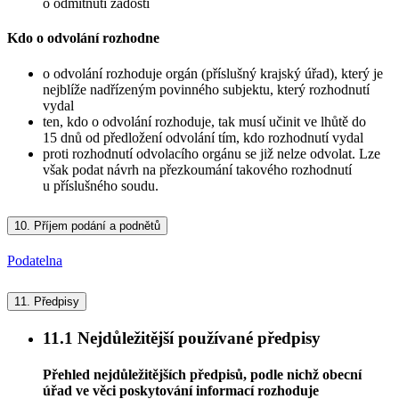
o odmítnutí žádosti
Kdo o odvolání rozhodne
o odvolání rozhoduje orgán (příslušný krajský úřad), který je
nejblíže nadřízeným povinného subjektu, který rozhodnutí
vydal
ten, kdo o odvolání rozhoduje, tak musí učinit ve lhůtě do
15 dnů od předložení odvolání tím, kdo rozhodnutí vydal
proti rozhodnutí odvolacího orgánu se již nelze odvolat. Lze
však podat návrh na přezkoumání takového rozhodnutí
u příslušného soudu.
10.
Příjem podání a podnětů
Podatelna
11.
Předpisy
11.1
Nejdůležitější používané předpisy
Přehled nejdůležitějších předpisů, podle nichž obecní
úřad ve věci poskytování informací rozhoduje