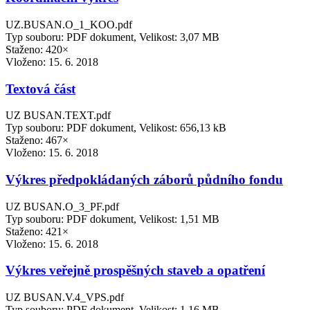
UZ.BUSAN.O_1_KOO.pdf
Typ souboru: PDF dokument, Velikost: 3,07 MB
Staženo: 420×
Vloženo:
15. 6. 2018
Textová část
UZ BUSAN.TEXT.pdf
Typ souboru: PDF dokument, Velikost: 656,13 kB
Staženo: 467×
Vloženo:
15. 6. 2018
Výkres předpokládaných záborů půdního fondu
UZ BUSAN.O_3_PF.pdf
Typ souboru: PDF dokument, Velikost: 1,51 MB
Staženo: 421×
Vloženo:
15. 6. 2018
Výkres veřejně prospěšných staveb a opatření
UZ BUSAN.V.4_VPS.pdf
Typ souboru: PDF dokument, Velikost: 1,16 MB