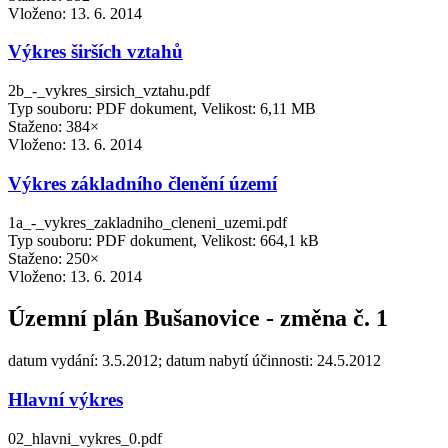
Vloženo:
13. 6. 2014
Výkres širších vztahů
2b_-_vykres_sirsich_vztahu.pdf
Typ souboru: PDF dokument, Velikost: 6,11 MB
Staženo: 384×
Vloženo:
13. 6. 2014
Výkres základního členění území
1a_-_vykres_zakladniho_cleneni_uzemi.pdf
Typ souboru: PDF dokument, Velikost: 664,1 kB
Staženo: 250×
Vloženo:
13. 6. 2014
Územní plán Bušanovice - změna č. 1
datum vydání: 3.5.2012; datum nabytí účinnosti: 24.5.2012
Hlavní výkres
02_hlavni_vykres_0.pdf