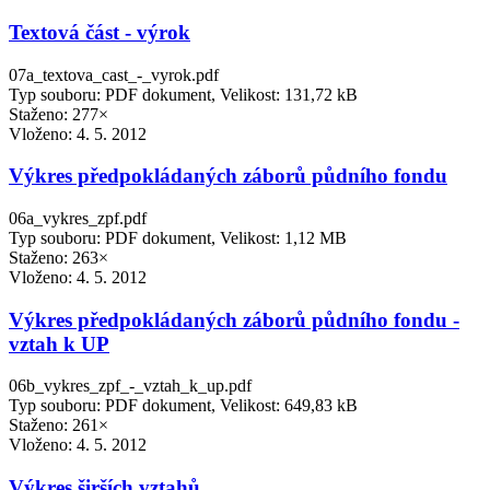
Textová část - výrok
07a_textova_cast_-_vyrok.pdf
Typ souboru: PDF dokument, Velikost: 131,72 kB
Staženo: 277×
Vloženo:
4. 5. 2012
Výkres předpokládaných záborů půdního fondu
06a_vykres_zpf.pdf
Typ souboru: PDF dokument, Velikost: 1,12 MB
Staženo: 263×
Vloženo:
4. 5. 2012
Výkres předpokládaných záborů půdního fondu -
vztah k UP
06b_vykres_zpf_-_vztah_k_up.pdf
Typ souboru: PDF dokument, Velikost: 649,83 kB
Staženo: 261×
Vloženo:
4. 5. 2012
Výkres širších vztahů