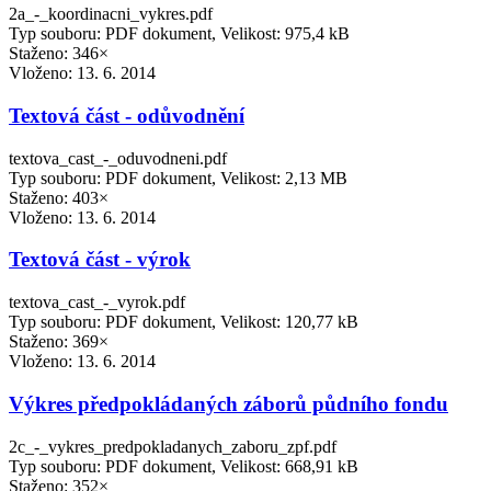
2a_-_koordinacni_vykres.pdf
Typ souboru: PDF dokument, Velikost: 975,4 kB
Staženo: 346×
Vloženo:
13. 6. 2014
Textová část - odůvodnění
textova_cast_-_oduvodneni.pdf
Typ souboru: PDF dokument, Velikost: 2,13 MB
Staženo: 403×
Vloženo:
13. 6. 2014
Textová část - výrok
textova_cast_-_vyrok.pdf
Typ souboru: PDF dokument, Velikost: 120,77 kB
Staženo: 369×
Vloženo:
13. 6. 2014
Výkres předpokládaných záborů půdního fondu
2c_-_vykres_predpokladanych_zaboru_zpf.pdf
Typ souboru: PDF dokument, Velikost: 668,91 kB
Staženo: 352×