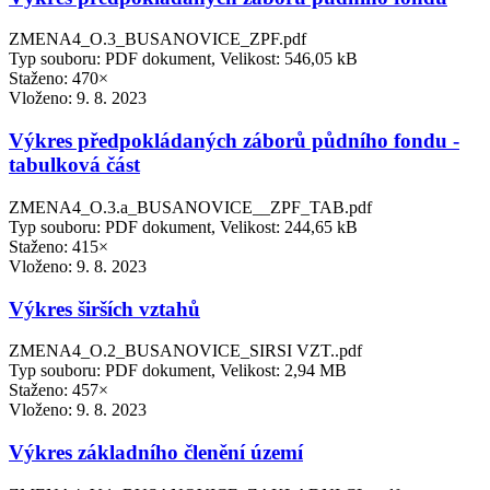
ZMENA4_O.3_BUSANOVICE_ZPF.pdf
Typ souboru: PDF dokument, Velikost: 546,05 kB
Staženo: 470×
Vloženo:
9. 8. 2023
Výkres předpokládaných záborů půdního fondu -
tabulková část
ZMENA4_O.3.a_BUSANOVICE__ZPF_TAB.pdf
Typ souboru: PDF dokument, Velikost: 244,65 kB
Staženo: 415×
Vloženo:
9. 8. 2023
Výkres širších vztahů
ZMENA4_O.2_BUSANOVICE_SIRSI VZT..pdf
Typ souboru: PDF dokument, Velikost: 2,94 MB
Staženo: 457×
Vloženo:
9. 8. 2023
Výkres základního členění území