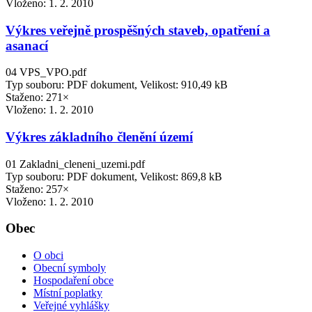
Vloženo:
1. 2. 2010
Výkres veřejně prospěšných staveb, opatření a
asanací
04 VPS_VPO.pdf
Typ souboru: PDF dokument, Velikost: 910,49 kB
Staženo: 271×
Vloženo:
1. 2. 2010
Výkres základního členění území
01 Zakladni_cleneni_uzemi.pdf
Typ souboru: PDF dokument, Velikost: 869,8 kB
Staženo: 257×
Vloženo:
1. 2. 2010
Obec
O obci
Obecní symboly
Hospodaření obce
Místní poplatky
Veřejné vyhlášky