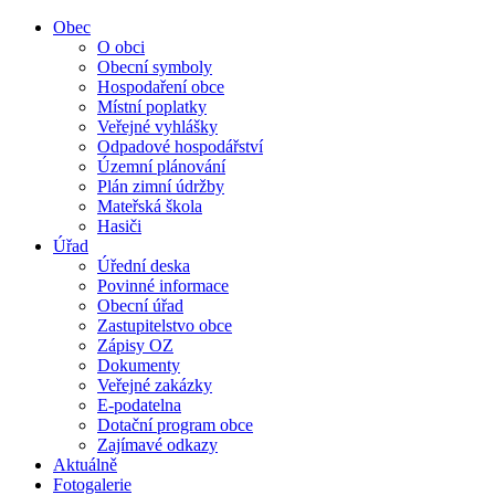
Obec
O obci
Obecní symboly
Hospodaření obce
Místní poplatky
Veřejné vyhlášky
Odpadové hospodářství
Územní plánování
Plán zimní údržby
Mateřská škola
Hasiči
Úřad
Úřední deska
Povinné informace
Obecní úřad
Zastupitelstvo obce
Zápisy OZ
Dokumenty
Veřejné zakázky
E-podatelna
Dotační program obce
Zajímavé odkazy
Aktuálně
Fotogalerie