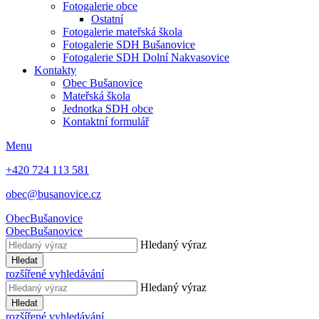
Fotogalerie obce
Ostatní
Fotogalerie mateřská škola
Fotogalerie SDH Bušanovice
Fotogalerie SDH Dolní Nakvasovice
Kontakty
Obec Bušanovice
Mateřská škola
Jednotka SDH obce
Kontaktní formulář
Menu
+420 724 113 581
obec@busanovice.cz
Obec
Bušanovice
Obec
Bušanovice
Hledaný výraz
Hledat
rozšířené vyhledávání
Hledaný výraz
Hledat
rozšířené vyhledávání