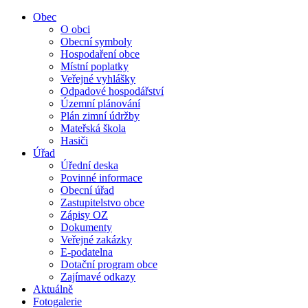
Obec
O obci
Obecní symboly
Hospodaření obce
Místní poplatky
Veřejné vyhlášky
Odpadové hospodářství
Územní plánování
Plán zimní údržby
Mateřská škola
Hasiči
Úřad
Úřední deska
Povinné informace
Obecní úřad
Zastupitelstvo obce
Zápisy OZ
Dokumenty
Veřejné zakázky
E-podatelna
Dotační program obce
Zajímavé odkazy
Aktuálně
Fotogalerie