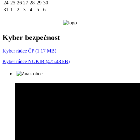
24
25
26
27
28
29
30
31
1
2
3
4
5
6
Kyber bezpečnost
Kyber rádce ČP (1.17 MB)
Kyber rádce NUKIB (475.48 kB)