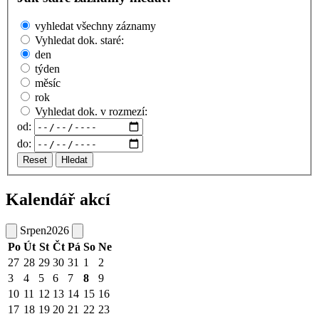
vyhledat všechny záznamy
Vyhledat dok. staré:
den
týden
měsíc
rok
Vyhledat dok. v rozmezí:
od:
do:
Reset
Hledat
Kalendář akcí
Srpen
2026
Po
Út
St
Čt
Pá
So
Ne
27
28
29
30
31
1
2
3
4
5
6
7
8
9
10
11
12
13
14
15
16
17
18
19
20
21
22
23