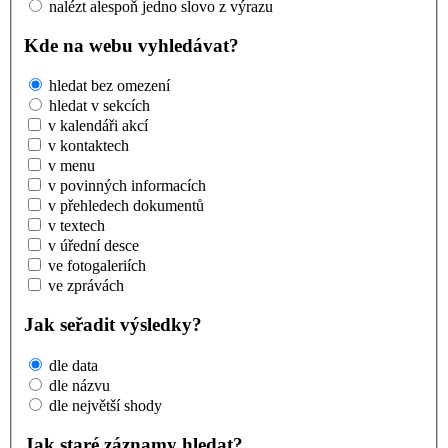
nalézt alespoň jedno slovo z výrazu
Kde na webu vyhledávat?
hledat bez omezení
hledat v sekcích
v kalendáři akcí
v kontaktech
v menu
v povinných informacích
v přehledech dokumentů
v textech
v úřední desce
ve fotogaleriích
ve zprávách
Jak seřadit výsledky?
dle data
dle názvu
dle největší shody
Jak staré záznamy hledat?