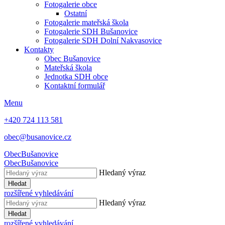
Fotogalerie obce
Ostatní
Fotogalerie mateřská škola
Fotogalerie SDH Bušanovice
Fotogalerie SDH Dolní Nakvasovice
Kontakty
Obec Bušanovice
Mateřská škola
Jednotka SDH obce
Kontaktní formulář
Menu
+420 724 113 581
obec@busanovice.cz
Obec
Bušanovice
Obec
Bušanovice
Hledaný výraz
Hledat
rozšířené vyhledávání
Hledaný výraz
Hledat
rozšířené vyhledávání