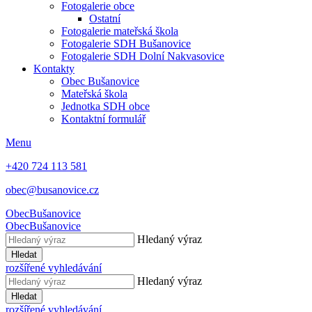
Fotogalerie obce
Ostatní
Fotogalerie mateřská škola
Fotogalerie SDH Bušanovice
Fotogalerie SDH Dolní Nakvasovice
Kontakty
Obec Bušanovice
Mateřská škola
Jednotka SDH obce
Kontaktní formulář
Menu
+420 724 113 581
obec@busanovice.cz
Obec
Bušanovice
Obec
Bušanovice
Hledaný výraz
Hledat
rozšířené vyhledávání
Hledaný výraz
Hledat
rozšířené vyhledávání