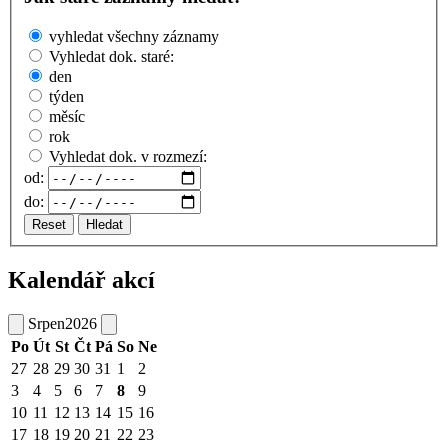
vyhledat všechny záznamy
Vyhledat dok. staré:
den
týden
měsíc
rok
Vyhledat dok. v rozmezí:
od:
do:
Reset
Hledat
Kalendář akcí
Srpen
2026
Po
Út
St
Čt
Pá
So
Ne
27
28
29
30
31
1
2
3
4
5
6
7
8
9
10
11
12
13
14
15
16
17
18
19
20
21
22
23