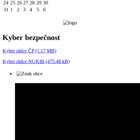
24
25
26
27
28
29
30
31
1
2
3
4
5
6
Kyber bezpečnost
Kyber rádce ČP (1.17 MB)
Kyber rádce NUKIB (475.48 kB)