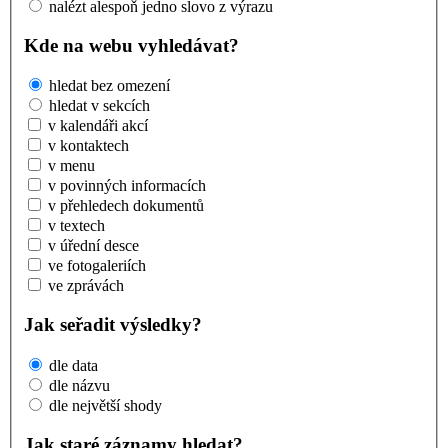
nalézt alespoň jedno slovo z výrazu
Kde na webu vyhledávat?
hledat bez omezení
hledat v sekcích
v kalendáři akcí
v kontaktech
v menu
v povinných informacích
v přehledech dokumentů
v textech
v úřední desce
ve fotogaleriích
ve zprávách
Jak seřadit výsledky?
dle data
dle názvu
dle největší shody
Jak staré záznamy hledat?