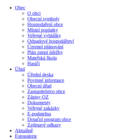
Obec
O obci
Obecní symboly
Hospodaření obce
Místní poplatky
Veřejné vyhlášky
Odpadové hospodářství
Územní plánování
Plán zimní údržby
Mateřská škola
Hasiči
Úřad
Úřední deska
Povinné informace
Obecní úřad
Zastupitelstvo obce
Zápisy OZ
Dokumenty
Veřejné zakázky
E-podatelna
Dotační program obce
Zajímavé odkazy
Aktuálně
Fotogalerie