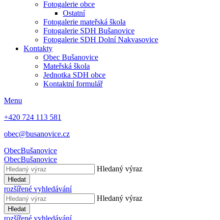
Fotogalerie obce
Ostatní
Fotogalerie mateřská škola
Fotogalerie SDH Bušanovice
Fotogalerie SDH Dolní Nakvasovice
Kontakty
Obec Bušanovice
Mateřská škola
Jednotka SDH obce
Kontaktní formulář
Menu
+420 724 113 581
obec@busanovice.cz
Obec
Bušanovice
Obec
Bušanovice
Hledaný výraz
Hledat
rozšířené vyhledávání
Hledaný výraz
Hledat
rozšířené vyhledávání