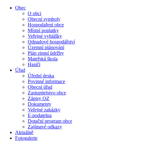
Obec
O obci
Obecní symboly
Hospodaření obce
Místní poplatky
Veřejné vyhlášky
Odpadové hospodářství
Územní plánování
Plán zimní údržby
Mateřská škola
Hasiči
Úřad
Úřední deska
Povinné informace
Obecní úřad
Zastupitelstvo obce
Zápisy OZ
Dokumenty
Veřejné zakázky
E-podatelna
Dotační program obce
Zajímavé odkazy
Aktuálně
Fotogalerie