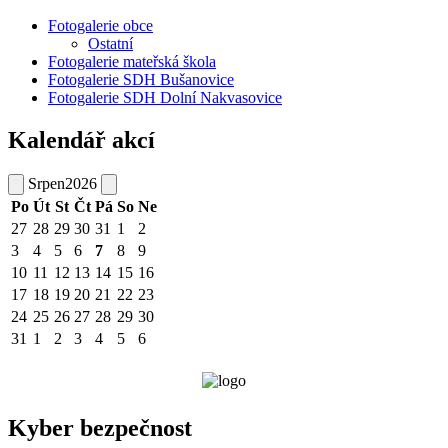
Fotogalerie obce
Ostatní
Fotogalerie mateřská škola
Fotogalerie SDH Bušanovice
Fotogalerie SDH Dolní Nakvasovice
Kalendář akcí
Srpen
2026
Po
Út
St
Čt
Pá
So
Ne
27
28
29
30
31
1
2
3
4
5
6
7
8
9
10
11
12
13
14
15
16
17
18
19
20
21
22
23
24
25
26
27
28
29
30
31
1
2
3
4
5
6
Kyber bezpečnost