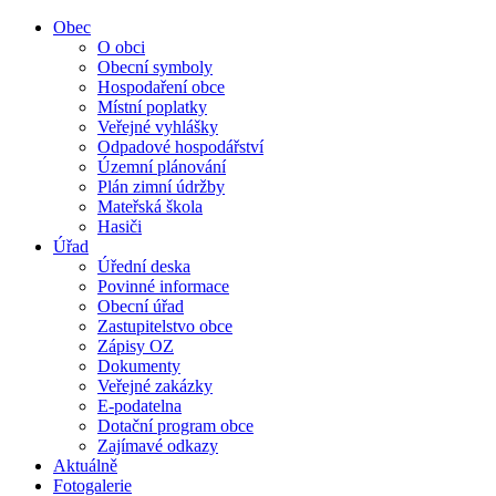
Obec
O obci
Obecní symboly
Hospodaření obce
Místní poplatky
Veřejné vyhlášky
Odpadové hospodářství
Územní plánování
Plán zimní údržby
Mateřská škola
Hasiči
Úřad
Úřední deska
Povinné informace
Obecní úřad
Zastupitelstvo obce
Zápisy OZ
Dokumenty
Veřejné zakázky
E-podatelna
Dotační program obce
Zajímavé odkazy
Aktuálně
Fotogalerie