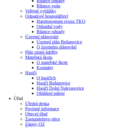
Bilance odpady
Bilance voda
Veřejné vyhlášky
Odpadové hospodářství
Harmonogram svozu TKO
Odpadní vody
Bilance odpady
Územní plánování
Územní plán Bušanovice
O územním plánování
Plán zimní údržby
Mateřská škola
O mateřské škole
Kontakty
Hasiči
O hasičích
Hasiči Bušanovice
Hasiči Dolní Nakvasovice
Ohlášení pálení
Úřad
Úřední deska
Povinné informace
Obecní úřad
Zastupitelstvo obce
Zápisy OZ