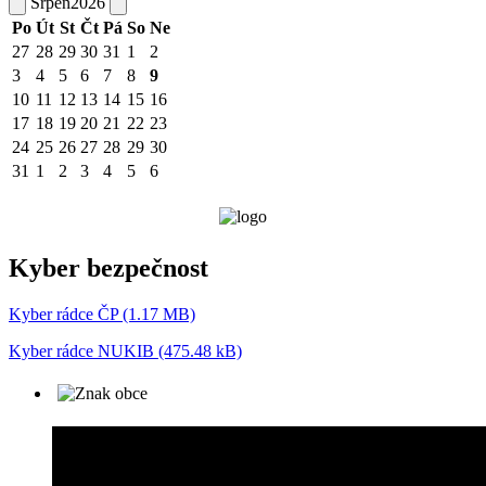
Srpen
2026
Po
Út
St
Čt
Pá
So
Ne
27
28
29
30
31
1
2
3
4
5
6
7
8
9
10
11
12
13
14
15
16
17
18
19
20
21
22
23
24
25
26
27
28
29
30
31
1
2
3
4
5
6
Kyber bezpečnost
Kyber rádce ČP (1.17 MB)
Kyber rádce NUKIB (475.48 kB)