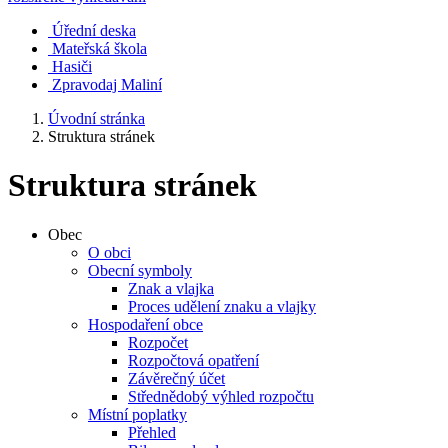
Úřední deska
Mateřská škola
Hasiči
Zpravodaj Maliní
Úvodní stránka
Struktura stránek
Struktura stránek
Obec
O obci
Obecní symboly
Znak a vlajka
Proces udělení znaku a vlajky
Hospodaření obce
Rozpočet
Rozpočtová opatření
Závěrečný účet
Střednědobý výhled rozpočtu
Místní poplatky
Přehled