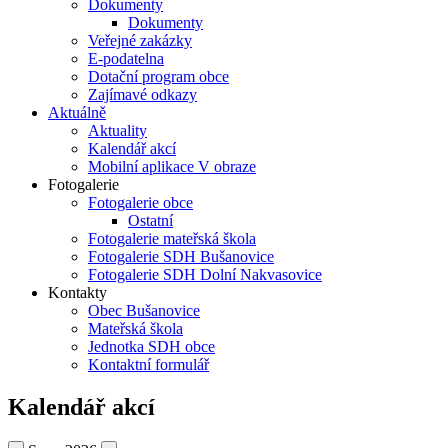
Dokumenty
Dokumenty
Veřejné zakázky
E-podatelna
Dotační program obce
Zajímavé odkazy
Aktuálně
Aktuality
Kalendář akcí
Mobilní aplikace V obraze
Fotogalerie
Fotogalerie obce
Ostatní
Fotogalerie mateřská škola
Fotogalerie SDH Bušanovice
Fotogalerie SDH Dolní Nakvasovice
Kontakty
Obec Bušanovice
Mateřská škola
Jednotka SDH obce
Kontaktní formulář
Kalendář akcí