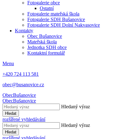
Fotogalerie obce
Ostatní
Fotogalerie mateřská škola
Fotogalerie SDH Bušanovice
Fotogalerie SDH Dolní Nakvasovice
Kontakty
Obec Bušanovice
Mateřská škola
Jednotka SDH obce
Kontaktní formulář
Menu
+420 724 113 581
obec@busanovice.cz
Obec
Bušanovice
Obec
Bušanovice
Hledaný výraz
Hledat
rozšířené vyhledávání
Hledaný výraz
Hledat
rozšířené vyhledávání