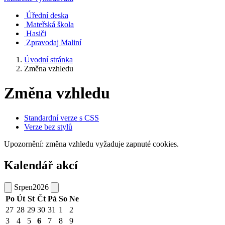
Úřední deska
Mateřská škola
Hasiči
Zpravodaj Maliní
Úvodní stránka
Změna vzhledu
Změna vzhledu
Standardní verze s CSS
Verze bez stylů
Upozornění: změna vzhledu vyžaduje zapnuté cookies.
Kalendář akcí
Srpen
2026
Po
Út
St
Čt
Pá
So
Ne
27
28
29
30
31
1
2
3
4
5
6
7
8
9