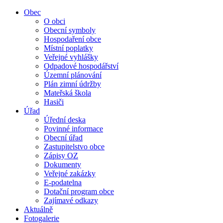
Obec
O obci
Obecní symboly
Hospodaření obce
Místní poplatky
Veřejné vyhlášky
Odpadové hospodářství
Územní plánování
Plán zimní údržby
Mateřská škola
Hasiči
Úřad
Úřední deska
Povinné informace
Obecní úřad
Zastupitelstvo obce
Zápisy OZ
Dokumenty
Veřejné zakázky
E-podatelna
Dotační program obce
Zajímavé odkazy
Aktuálně
Fotogalerie