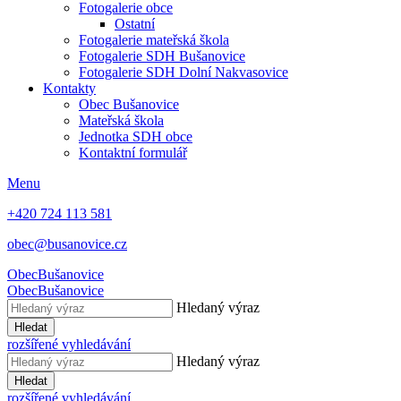
Fotogalerie obce
Ostatní
Fotogalerie mateřská škola
Fotogalerie SDH Bušanovice
Fotogalerie SDH Dolní Nakvasovice
Kontakty
Obec Bušanovice
Mateřská škola
Jednotka SDH obce
Kontaktní formulář
Menu
+420 724 113 581
obec@busanovice.cz
Obec
Bušanovice
Obec
Bušanovice
Hledaný výraz
Hledat
rozšířené vyhledávání
Hledaný výraz
Hledat
rozšířené vyhledávání