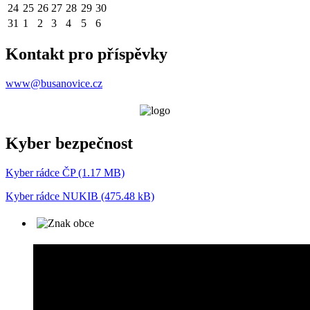
24
25
26
27
28
29
30
31
1
2
3
4
5
6
Kontakt pro příspěvky
www@busanovice.cz
Kyber bezpečnost
Kyber rádce ČP (1.17 MB)
Kyber rádce NUKIB (475.48 kB)