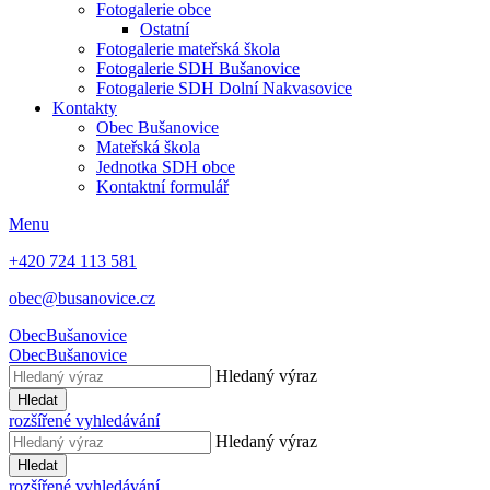
Fotogalerie obce
Ostatní
Fotogalerie mateřská škola
Fotogalerie SDH Bušanovice
Fotogalerie SDH Dolní Nakvasovice
Kontakty
Obec Bušanovice
Mateřská škola
Jednotka SDH obce
Kontaktní formulář
Menu
+420 724 113 581
obec@busanovice.cz
Obec
Bušanovice
Obec
Bušanovice
Hledaný výraz
Hledat
rozšířené vyhledávání
Hledaný výraz
Hledat
rozšířené vyhledávání