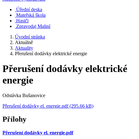
Úřední deska
Mateřská škola
Hasiči
Zpravodaj Maliní
Úvodní stránka
Aktuálně
Aktuality
Přerušení dodávky elektrické energie
Přerušení dodávky elektrické
energie
Odstávka Bušanovice
Přerušení dodávky el. energie.pdf (295.66 kB)
Přílohy
Přerušení dodávky el. energie.pdf