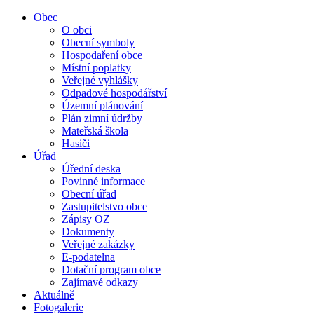
Obec
O obci
Obecní symboly
Hospodaření obce
Místní poplatky
Veřejné vyhlášky
Odpadové hospodářství
Územní plánování
Plán zimní údržby
Mateřská škola
Hasiči
Úřad
Úřední deska
Povinné informace
Obecní úřad
Zastupitelstvo obce
Zápisy OZ
Dokumenty
Veřejné zakázky
E-podatelna
Dotační program obce
Zajímavé odkazy
Aktuálně
Fotogalerie